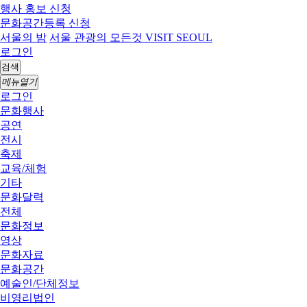
행사 홍보 신청
문화공간등록 신청
서울의 밤
서울 관광의 모든것 VISIT SEOUL
로그인
검색
메뉴열기
로그인
문화행사
공연
전시
축제
교육/체험
기타
문화달력
전체
문화정보
영상
문화자료
문화공간
예술인/단체정보
비영리법인