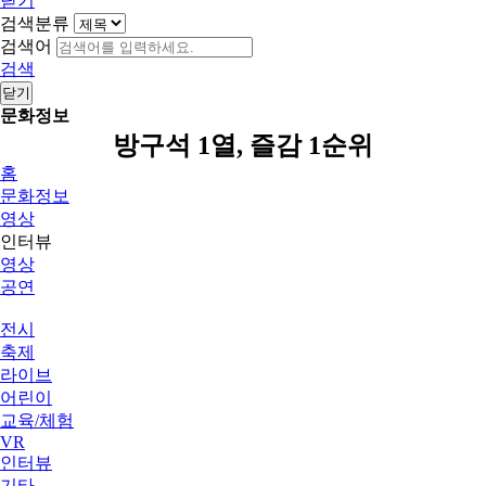
닫기
검색분류
검색어
검색
닫기
문화정보
방구석 1열, 즐감 1순위
홈
문화정보
영상
인터뷰
영상
공연
전시
축제
라이브
어린이
교육/체험
VR
인터뷰
기타