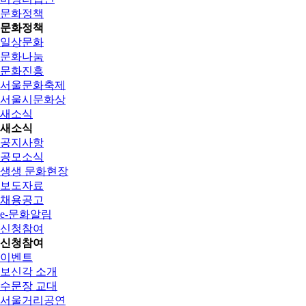
문화정책
문화정책
일상문화
문화나눔
문화진흥
서울문화축제
서울시문화상
새소식
새소식
공지사항
공모소식
생생 문화현장
보도자료
채용공고
e-문화알림
신청참여
신청참여
이벤트
보신각 소개
수문장 교대
서울거리공연