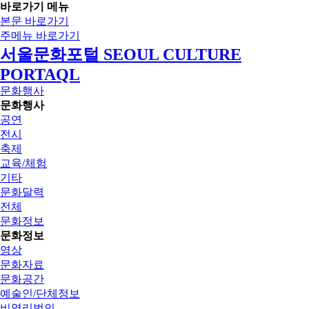
바로가기 메뉴
본문 바로가기
주메뉴 바로가기
서울문화포털 SEOUL CULTURE
PORTAQL
문화행사
문화행사
공연
전시
축제
교육/체험
기타
문화달력
전체
문화정보
문화정보
영상
문화자료
문화공간
예술인/단체정보
비영리법인