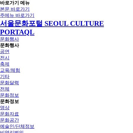
바로가기 메뉴
본문 바로가기
주메뉴 바로가기
서울문화포털 SEOUL CULTURE
PORTAQL
문화행사
문화행사
공연
전시
축제
교육/체험
기타
문화달력
전체
문화정보
문화정보
영상
문화자료
문화공간
예술인/단체정보
비영리법인