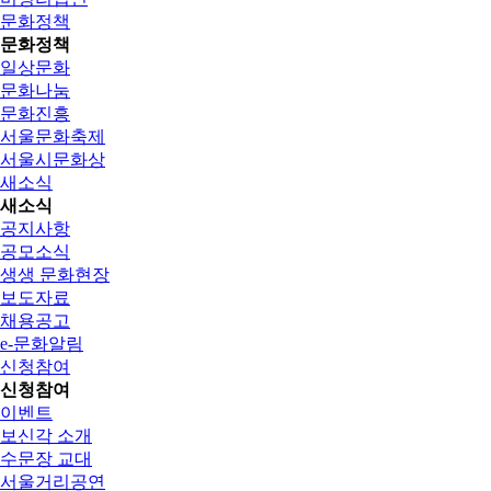
문화정책
문화정책
일상문화
문화나눔
문화진흥
서울문화축제
서울시문화상
새소식
새소식
공지사항
공모소식
생생 문화현장
보도자료
채용공고
e-문화알림
신청참여
신청참여
이벤트
보신각 소개
수문장 교대
서울거리공연