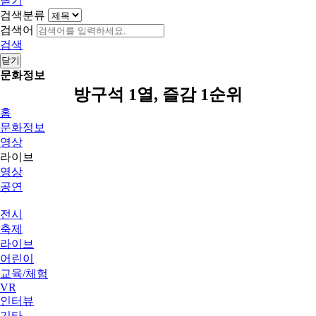
닫기
검색분류
검색어
검색
닫기
문화정보
방구석 1열, 즐감 1순위
홈
문화정보
영상
라이브
영상
공연
전시
축제
라이브
어린이
교육/체험
VR
인터뷰
기타