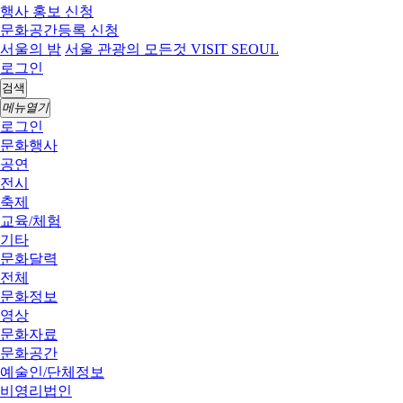
행사 홍보 신청
문화공간등록 신청
서울의 밤
서울 관광의 모든것 VISIT SEOUL
로그인
검색
메뉴열기
로그인
문화행사
공연
전시
축제
교육/체험
기타
문화달력
전체
문화정보
영상
문화자료
문화공간
예술인/단체정보
비영리법인