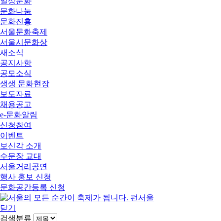
일상문화
문화나눔
문화진흥
서울문화축제
서울시문화상
새소식
공지사항
공모소식
생생 문화현장
보도자료
채용공고
e-문화알림
신청참여
이벤트
보신각 소개
수문장 교대
서울거리공연
행사 홍보 신청
문화공간등록 신청
닫기
검색분류