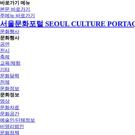
바로가기 메뉴
본문 바로가기
주메뉴 바로가기
서울문화포털 SEOUL CULTURE PORTA
문화행사
문화행사
공연
전시
축제
교육/체험
기타
문화달력
전체
문화정보
문화정보
영상
문화자료
문화공간
예술인/단체정보
비영리법인
문화정책