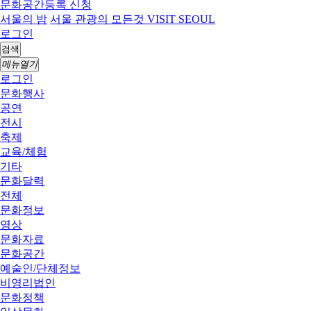
문화공간등록 신청
서울의 밤
서울 관광의 모든것 VISIT SEOUL
로그인
검색
메뉴열기
로그인
문화행사
공연
전시
축제
교육/체험
기타
문화달력
전체
문화정보
영상
문화자료
문화공간
예술인/단체정보
비영리법인
문화정책