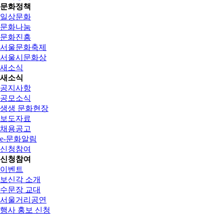
문화정책
일상문화
문화나눔
문화진흥
서울문화축제
서울시문화상
새소식
새소식
공지사항
공모소식
생생 문화현장
보도자료
채용공고
e-문화알림
신청참여
신청참여
이벤트
보신각 소개
수문장 교대
서울거리공연
행사 홍보 신청