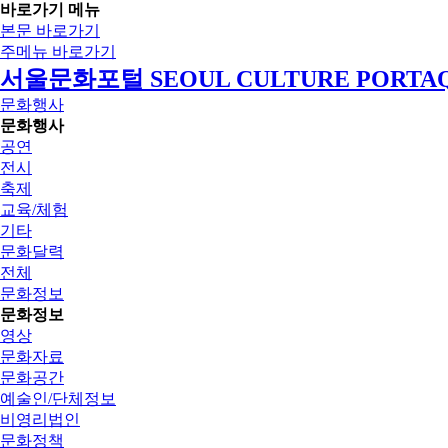
바로가기 메뉴
본문 바로가기
주메뉴 바로가기
서울문화포털 SEOUL CULTURE PORTA
문화행사
문화행사
공연
전시
축제
교육/체험
기타
문화달력
전체
문화정보
문화정보
영상
문화자료
문화공간
예술인/단체정보
비영리법인
문화정책