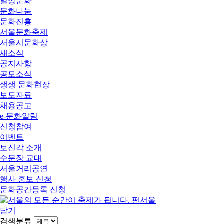
일상문화
문화나눔
문화진흥
서울문화축제
서울시문화상
새소식
공지사항
공모소식
생생 문화현장
보도자료
채용공고
e-문화알림
신청참여
이벤트
보신각 소개
수문장 교대
서울거리공연
행사 홍보 신청
문화공간등록 신청
닫기
검색분류