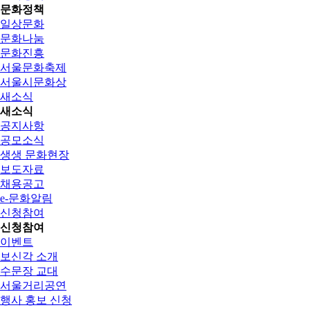
문화정책
일상문화
문화나눔
문화진흥
서울문화축제
서울시문화상
새소식
새소식
공지사항
공모소식
생생 문화현장
보도자료
채용공고
e-문화알림
신청참여
신청참여
이벤트
보신각 소개
수문장 교대
서울거리공연
행사 홍보 신청