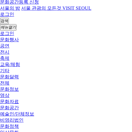
문화공간등록 신청
서울의 밤
서울 관광의 모든것 VISIT SEOUL
로그인
검색
메뉴열기
로그인
문화행사
공연
전시
축제
교육/체험
기타
문화달력
전체
문화정보
영상
문화자료
문화공간
예술인/단체정보
비영리법인
문화정책