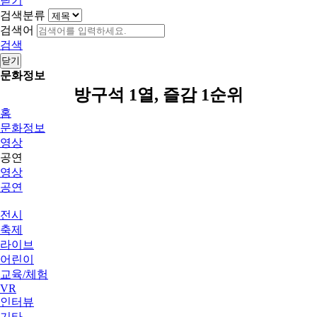
닫기
검색분류
검색어
검색
닫기
문화정보
방구석 1열, 즐감 1순위
홈
문화정보
영상
공연
영상
공연
전시
축제
라이브
어린이
교육/체험
VR
인터뷰
기타