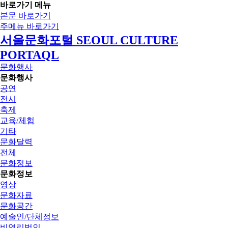
바로가기 메뉴
본문 바로가기
주메뉴 바로가기
서울문화포털 SEOUL CULTURE
PORTAQL
문화행사
문화행사
공연
전시
축제
교육/체험
기타
문화달력
전체
문화정보
문화정보
영상
문화자료
문화공간
예술인/단체정보
비영리법인