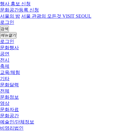
행사 홍보 신청
문화공간등록 신청
서울의 밤
서울 관광의 모든것 VISIT SEOUL
로그인
검색
메뉴열기
로그인
문화행사
공연
전시
축제
교육/체험
기타
문화달력
전체
문화정보
영상
문화자료
문화공간
예술인/단체정보
비영리법인