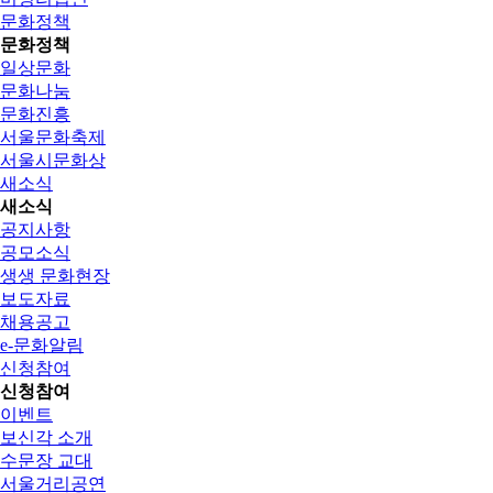
문화정책
문화정책
일상문화
문화나눔
문화진흥
서울문화축제
서울시문화상
새소식
새소식
공지사항
공모소식
생생 문화현장
보도자료
채용공고
e-문화알림
신청참여
신청참여
이벤트
보신각 소개
수문장 교대
서울거리공연