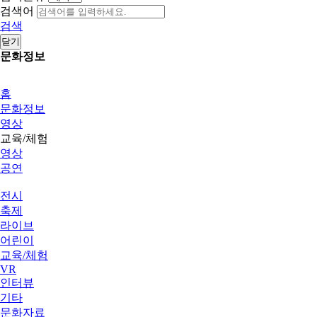
검색어
검색
닫기
문화정보
홈
문화정보
영상
교육/체험
영상
공연
전시
축제
라이브
어린이
교육/체험
VR
인터뷰
기타
문화자료