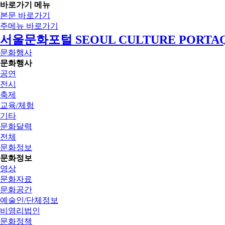
바로가기 메뉴
본문 바로가기
주메뉴 바로가기
서울문화포털 SEOUL CULTURE PORTA
문화행사
문화행사
공연
전시
축제
교육/체험
기타
문화달력
전체
문화정보
문화정보
영상
문화자료
문화공간
예술인/단체정보
비영리법인
문화정책