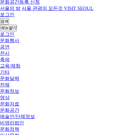
문화공간등록 신청
서울의 밤
서울 관광의 모든것 VISIT SEOUL
로그인
검색
메뉴열기
로그인
문화행사
공연
전시
축제
교육/체험
기타
문화달력
전체
문화정보
영상
문화자료
문화공간
예술인/단체정보
비영리법인
문화정책