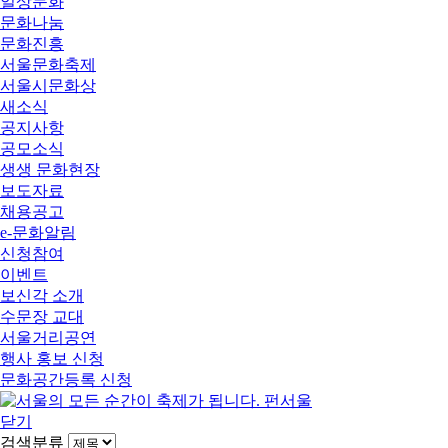
일상문화
문화나눔
문화진흥
서울문화축제
서울시문화상
새소식
공지사항
공모소식
생생 문화현장
보도자료
채용공고
e-문화알림
신청참여
이벤트
보신각 소개
수문장 교대
서울거리공연
행사 홍보 신청
문화공간등록 신청
닫기
검색분류