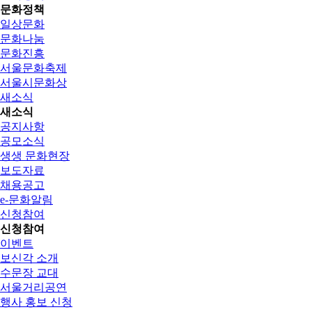
문화정책
일상문화
문화나눔
문화진흥
서울문화축제
서울시문화상
새소식
새소식
공지사항
공모소식
생생 문화현장
보도자료
채용공고
e-문화알림
신청참여
신청참여
이벤트
보신각 소개
수문장 교대
서울거리공연
행사 홍보 신청