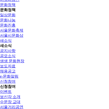
문화정책
문화정책
일상문화
문화나눔
문화진흥
서울문화축제
서울시문화상
새소식
새소식
공지사항
공모소식
생생 문화현장
보도자료
채용공고
e-문화알림
신청참여
신청참여
이벤트
보신각 소개
수문장 교대
서울거리공연