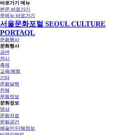
바로가기 메뉴
본문 바로가기
주메뉴 바로가기
서울문화포털 SEOUL CULTURE
PORTAQL
문화행사
문화행사
공연
전시
축제
교육/체험
기타
문화달력
전체
문화정보
문화정보
영상
문화자료
문화공간
예술인/단체정보
비영리법인