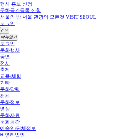
행사 홍보 신청
문화공간등록 신청
서울의 밤
서울 관광의 모든것 VISIT SEOUL
로그인
검색
메뉴열기
로그인
문화행사
공연
전시
축제
교육/체험
기타
문화달력
전체
문화정보
영상
문화자료
문화공간
예술인/단체정보
비영리법인