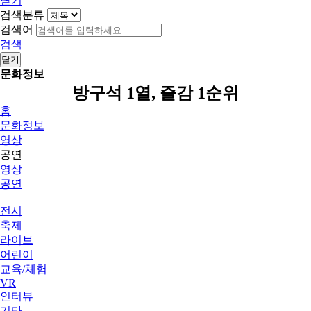
닫기
검색분류
검색어
검색
닫기
문화정보
방구석 1열, 즐감 1순위
홈
문화정보
영상
공연
영상
공연
전시
축제
라이브
어린이
교육/체험
VR
인터뷰
기타