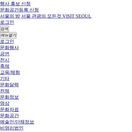
행사 홍보 신청
문화공간등록 신청
서울의 밤
서울 관광의 모든것 VISIT SEOUL
로그인
검색
메뉴열기
로그인
문화행사
공연
전시
축제
교육/체험
기타
문화달력
전체
문화정보
영상
문화자료
문화공간
예술인/단체정보
비영리법인