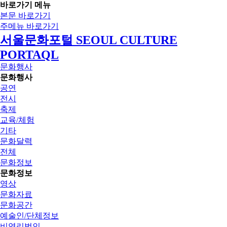
바로가기 메뉴
본문 바로가기
주메뉴 바로가기
서울문화포털 SEOUL CULTURE
PORTAQL
문화행사
문화행사
공연
전시
축제
교육/체험
기타
문화달력
전체
문화정보
문화정보
영상
문화자료
문화공간
예술인/단체정보
비영리법인