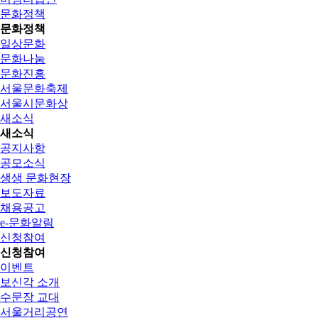
문화정책
문화정책
일상문화
문화나눔
문화진흥
서울문화축제
서울시문화상
새소식
새소식
공지사항
공모소식
생생 문화현장
보도자료
채용공고
e-문화알림
신청참여
신청참여
이벤트
보신각 소개
수문장 교대
서울거리공연