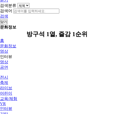
닫기
검색분류
검색어
검색
닫기
문화정보
방구석 1열, 즐감 1순위
홈
문화정보
영상
인터뷰
영상
공연
전시
축제
라이브
어린이
교육/체험
VR
인터뷰
기타