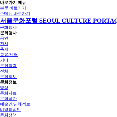
바로가기 메뉴
본문 바로가기
주메뉴 바로가기
서울문화포털 SEOUL CULTURE PORTA
문화행사
문화행사
공연
전시
축제
교육/체험
기타
문화달력
전체
문화정보
문화정보
영상
문화자료
문화공간
예술인/단체정보
비영리법인
문화정책