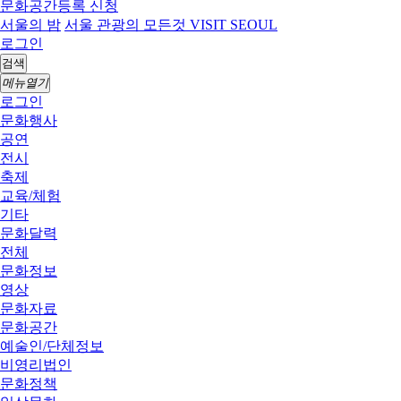
문화공간등록 신청
서울의 밤
서울 관광의 모든것 VISIT SEOUL
로그인
검색
메뉴열기
로그인
문화행사
공연
전시
축제
교육/체험
기타
문화달력
전체
문화정보
영상
문화자료
문화공간
예술인/단체정보
비영리법인
문화정책