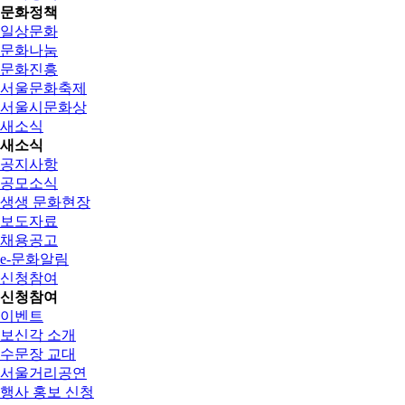
문화정책
일상문화
문화나눔
문화진흥
서울문화축제
서울시문화상
새소식
새소식
공지사항
공모소식
생생 문화현장
보도자료
채용공고
e-문화알림
신청참여
신청참여
이벤트
보신각 소개
수문장 교대
서울거리공연
행사 홍보 신청