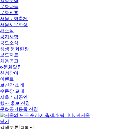
일상문화
문화나눔
문화진흥
서울문화축제
서울시문화상
새소식
공지사항
공모소식
생생 문화현장
보도자료
채용공고
e-문화알림
신청참여
이벤트
보신각 소개
수문장 교대
서울거리공연
행사 홍보 신청
문화공간등록 신청
닫기
검색분류