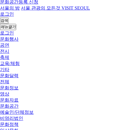
문화공간등록 신청
서울의 밤
서울 관광의 모든것 VISIT SEOUL
로그인
검색
메뉴열기
로그인
문화행사
공연
전시
축제
교육/체험
기타
문화달력
전체
문화정보
영상
문화자료
문화공간
예술인/단체정보
비영리법인
문화정책