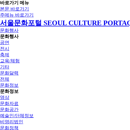
바로가기 메뉴
본문 바로가기
주메뉴 바로가기
서울문화포털 SEOUL CULTURE PORTA
문화행사
문화행사
공연
전시
축제
교육/체험
기타
문화달력
전체
문화정보
문화정보
영상
문화자료
문화공간
예술인/단체정보
비영리법인
문화정책