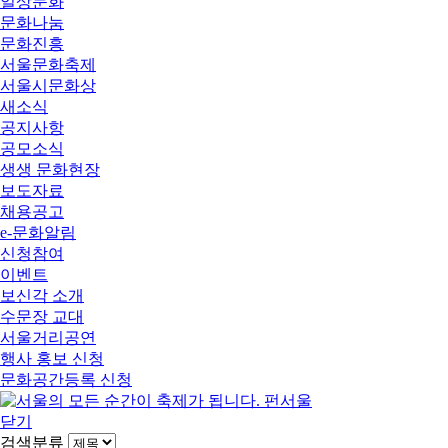
일상문화
문화나눔
문화진흥
서울문화축제
서울시문화상
새소식
공지사항
공모소식
생생 문화현장
보도자료
채용공고
e-문화알림
신청참여
이벤트
보신각 소개
수문장 교대
서울거리공연
행사 홍보 신청
문화공간등록 신청
닫기
검색분류