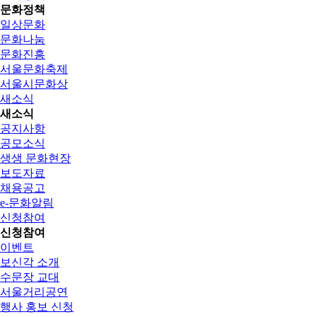
문화정책
일상문화
문화나눔
문화진흥
서울문화축제
서울시문화상
새소식
새소식
공지사항
공모소식
생생 문화현장
보도자료
채용공고
e-문화알림
신청참여
신청참여
이벤트
보신각 소개
수문장 교대
서울거리공연
행사 홍보 신청