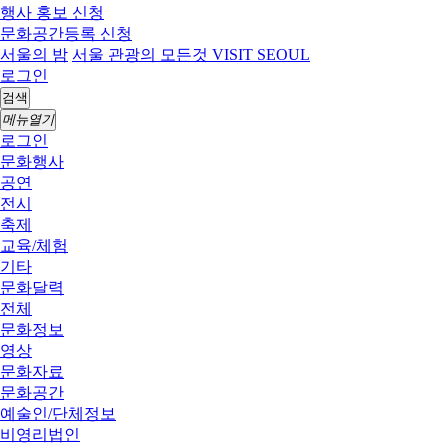
행사 홍보 신청
문화공간등록 신청
서울의 밤
서울 관광의 모든것 VISIT SEOUL
로그인
검색
메뉴열기
로그인
문화행사
공연
전시
축제
교육/체험
기타
문화달력
전체
문화정보
영상
문화자료
문화공간
예술인/단체정보
비영리법인