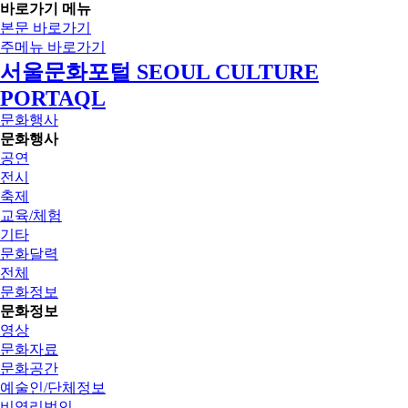
바로가기 메뉴
본문 바로가기
주메뉴 바로가기
서울문화포털 SEOUL CULTURE
PORTAQL
문화행사
문화행사
공연
전시
축제
교육/체험
기타
문화달력
전체
문화정보
문화정보
영상
문화자료
문화공간
예술인/단체정보
비영리법인