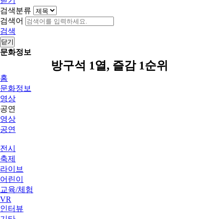
닫기
검색분류
검색어
검색
닫기
문화정보
방구석 1열, 즐감 1순위
홈
문화정보
영상
공연
영상
공연
전시
축제
라이브
어린이
교육/체험
VR
인터뷰
기타