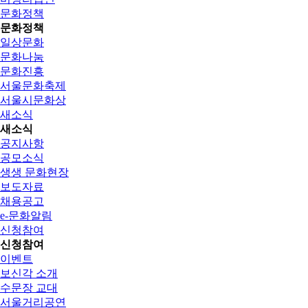
문화정책
문화정책
일상문화
문화나눔
문화진흥
서울문화축제
서울시문화상
새소식
새소식
공지사항
공모소식
생생 문화현장
보도자료
채용공고
e-문화알림
신청참여
신청참여
이벤트
보신각 소개
수문장 교대
서울거리공연