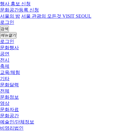
행사 홍보 신청
문화공간등록 신청
서울의 밤
서울 관광의 모든것 VISIT SEOUL
로그인
검색
메뉴열기
로그인
문화행사
공연
전시
축제
교육/체험
기타
문화달력
전체
문화정보
영상
문화자료
문화공간
예술인/단체정보
비영리법인