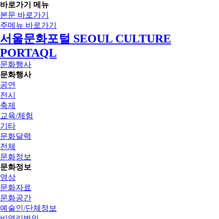
바로가기 메뉴
본문 바로가기
주메뉴 바로가기
서울문화포털 SEOUL CULTURE
PORTAQL
문화행사
문화행사
공연
전시
축제
교육/체험
기타
문화달력
전체
문화정보
문화정보
영상
문화자료
문화공간
예술인/단체정보
비영리법인