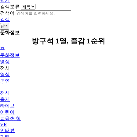
닫기
검색분류
검색어
검색
닫기
문화정보
방구석 1열, 즐감 1순위
홈
문화정보
영상
전시
영상
공연
전시
축제
라이브
어린이
교육/체험
VR
인터뷰
기타