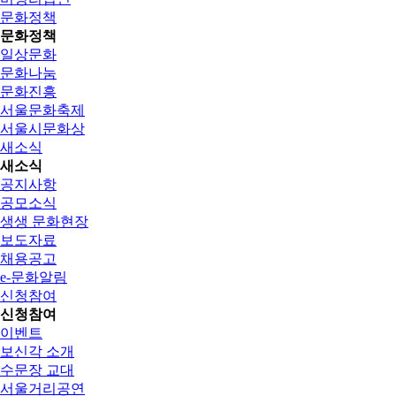
문화정책
문화정책
일상문화
문화나눔
문화진흥
서울문화축제
서울시문화상
새소식
새소식
공지사항
공모소식
생생 문화현장
보도자료
채용공고
e-문화알림
신청참여
신청참여
이벤트
보신각 소개
수문장 교대
서울거리공연