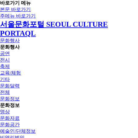
바로가기 메뉴
본문 바로가기
주메뉴 바로가기
서울문화포털 SEOUL CULTURE
PORTAQL
문화행사
문화행사
공연
전시
축제
교육/체험
기타
문화달력
전체
문화정보
문화정보
영상
문화자료
문화공간
예술인/단체정보
비영리법인