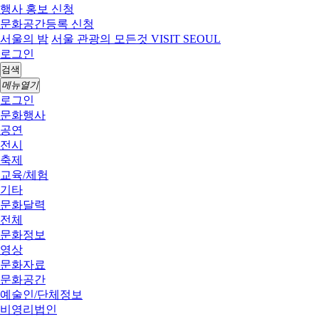
행사 홍보 신청
문화공간등록 신청
서울의 밤
서울 관광의 모든것 VISIT SEOUL
로그인
검색
메뉴열기
로그인
문화행사
공연
전시
축제
교육/체험
기타
문화달력
전체
문화정보
영상
문화자료
문화공간
예술인/단체정보
비영리법인