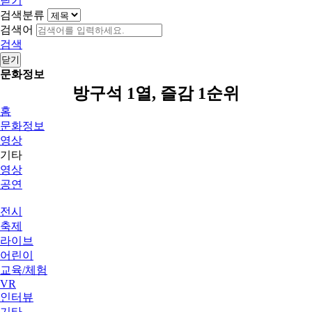
닫기
검색분류
검색어
검색
닫기
문화정보
방구석 1열, 즐감 1순위
홈
문화정보
영상
기타
영상
공연
전시
축제
라이브
어린이
교육/체험
VR
인터뷰
기타