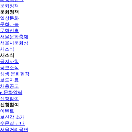
문화정책
문화정책
일상문화
문화나눔
문화진흥
서울문화축제
서울시문화상
새소식
새소식
공지사항
공모소식
생생 문화현장
보도자료
채용공고
e-문화알림
신청참여
신청참여
이벤트
보신각 소개
수문장 교대
서울거리공연