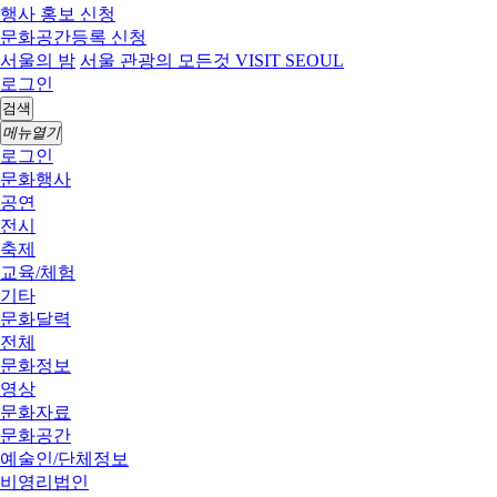
행사 홍보 신청
문화공간등록 신청
서울의 밤
서울 관광의 모든것 VISIT SEOUL
로그인
검색
메뉴열기
로그인
문화행사
공연
전시
축제
교육/체험
기타
문화달력
전체
문화정보
영상
문화자료
문화공간
예술인/단체정보
비영리법인