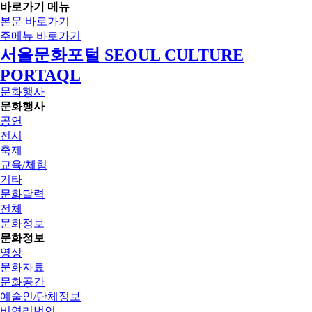
바로가기 메뉴
본문 바로가기
주메뉴 바로가기
서울문화포털 SEOUL CULTURE
PORTAQL
문화행사
문화행사
공연
전시
축제
교육/체험
기타
문화달력
전체
문화정보
문화정보
영상
문화자료
문화공간
예술인/단체정보
비영리법인