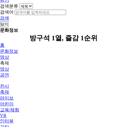
닫기
검색분류
검색어
검색
닫기
문화정보
방구석 1열, 즐감 1순위
홈
문화정보
영상
축제
영상
공연
전시
축제
라이브
어린이
교육/체험
VR
인터뷰
기타