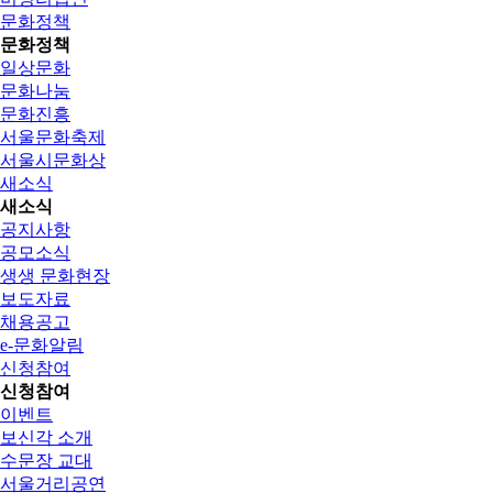
문화정책
문화정책
일상문화
문화나눔
문화진흥
서울문화축제
서울시문화상
새소식
새소식
공지사항
공모소식
생생 문화현장
보도자료
채용공고
e-문화알림
신청참여
신청참여
이벤트
보신각 소개
수문장 교대
서울거리공연