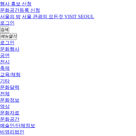
행사 홍보 신청
문화공간등록 신청
서울의 밤
서울 관광의 모든것 VISIT SEOUL
로그인
검색
메뉴열기
로그인
문화행사
공연
전시
축제
교육/체험
기타
문화달력
전체
문화정보
영상
문화자료
문화공간
예술인/단체정보
비영리법인