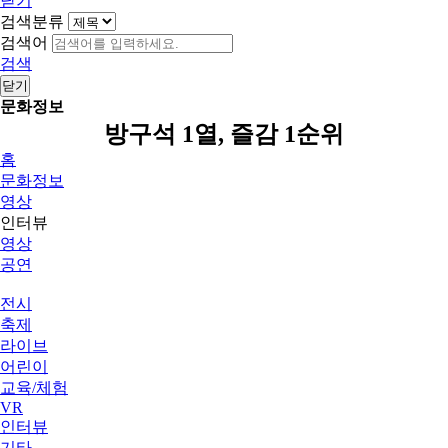
닫기
검색분류
검색어
검색
닫기
문화정보
방구석 1열, 즐감 1순위
홈
문화정보
영상
인터뷰
영상
공연
전시
축제
라이브
어린이
교육/체험
VR
인터뷰
기타