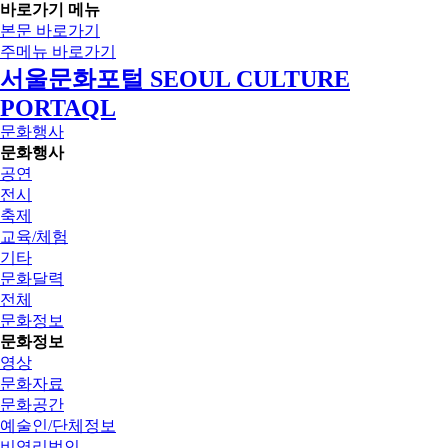
바로가기 메뉴
본문 바로가기
주메뉴 바로가기
서울문화포털 SEOUL CULTURE
PORTAQL
문화행사
문화행사
공연
전시
축제
교육/체험
기타
문화달력
전체
문화정보
문화정보
영상
문화자료
문화공간
예술인/단체정보
비영리법인