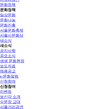
문화정책
문화정책
일상문화
문화나눔
문화진흥
서울문화축제
서울시문화상
새소식
새소식
공지사항
공모소식
생생 문화현장
보도자료
채용공고
e-문화알림
신청참여
신청참여
이벤트
보신각 소개
수문장 교대
서울거리공연