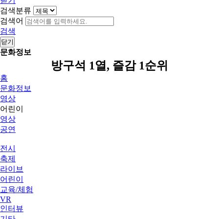
닫기
검색분류
검색어
검색
닫기
문화정보
방구석 1열, 즐감 1순위
홈
문화정보
영상
어린이
영상
공연
전시
축제
라이브
어린이
교육/체험
VR
인터뷰
기타