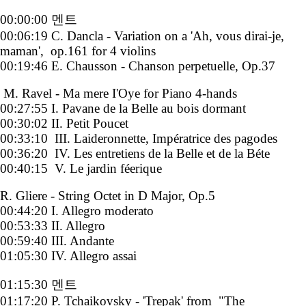
00:00:00 멘트
00:06:19 C. Dancla - Variation on a 'Ah, vous dirai-je,
maman', op.161 for 4 violins
00:19:46 E. Chausson - Chanson perpetuelle, Op.37
M. Ravel - Ma mere I'Oye for Piano 4-hands
00:27:55 I. Pavane de la Belle au bois dormant
00:30:02 II. Petit Poucet
00:33:10 III. Laideronnette, Impératrice des pagodes
00:36:20 IV. Les entretiens de la Belle et de la Béte
00:40:15 V. Le jardin féerique
R. Gliere - String Octet in D Major, Op.5
00:44:20 I. Allegro moderato
00:53:33 II. Allegro
00:59:40 III. Andante
01:05:30 IV. Allegro assai
01:15:30 멘트
01:17:20 P. Tchaikovsky - 'Trepak' from "The