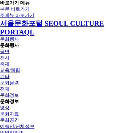
바로가기 메뉴
본문 바로가기
주메뉴 바로가기
서울문화포털 SEOUL CULTURE
PORTAQL
문화행사
문화행사
공연
전시
축제
교육/체험
기타
문화달력
전체
문화정보
문화정보
영상
문화자료
문화공간
예술인/단체정보
비영리법인