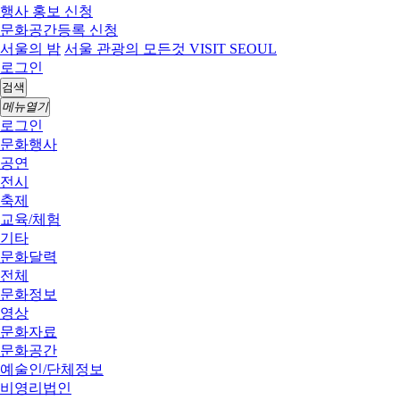
행사 홍보 신청
문화공간등록 신청
서울의 밤
서울 관광의 모든것 VISIT SEOUL
로그인
검색
메뉴열기
로그인
문화행사
공연
전시
축제
교육/체험
기타
문화달력
전체
문화정보
영상
문화자료
문화공간
예술인/단체정보
비영리법인