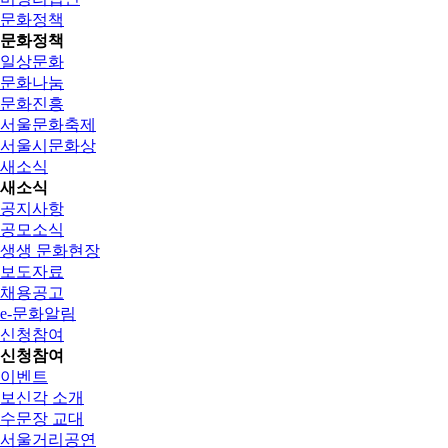
문화정책
문화정책
일상문화
문화나눔
문화진흥
서울문화축제
서울시문화상
새소식
새소식
공지사항
공모소식
생생 문화현장
보도자료
채용공고
e-문화알림
신청참여
신청참여
이벤트
보신각 소개
수문장 교대
서울거리공연