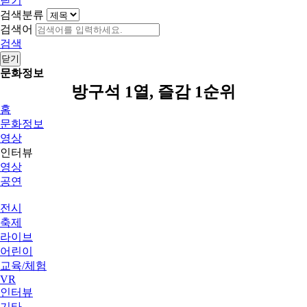
닫기
검색분류
검색어
검색
닫기
문화정보
방구석 1열, 즐감 1순위
홈
문화정보
영상
인터뷰
영상
공연
전시
축제
라이브
어린이
교육/체험
VR
인터뷰
기타