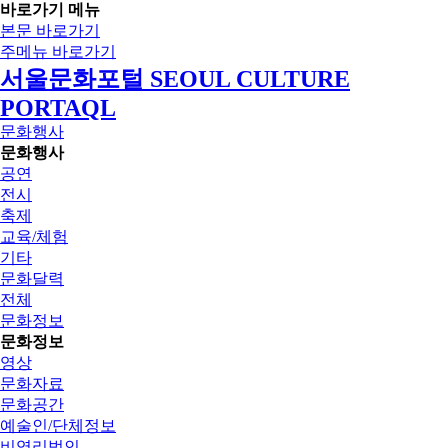
바로가기 메뉴
본문 바로가기
주메뉴 바로가기
서울문화포털 SEOUL CULTURE
PORTAQL
문화행사
문화행사
공연
전시
축제
교육/체험
기타
문화달력
전체
문화정보
문화정보
영상
문화자료
문화공간
예술인/단체정보
비영리법인