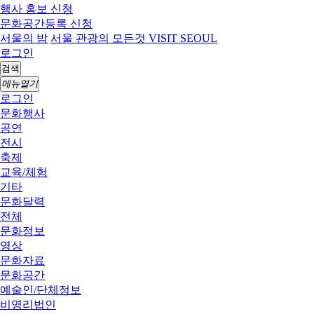
행사 홍보 신청
문화공간등록 신청
서울의 밤
서울 관광의 모든것 VISIT SEOUL
로그인
검색
메뉴열기
로그인
문화행사
공연
전시
축제
교육/체험
기타
문화달력
전체
문화정보
영상
문화자료
문화공간
예술인/단체정보
비영리법인