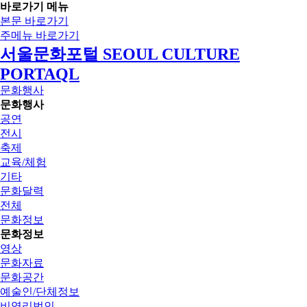
바로가기 메뉴
본문 바로가기
주메뉴 바로가기
서울문화포털 SEOUL CULTURE
PORTAQL
문화행사
문화행사
공연
전시
축제
교육/체험
기타
문화달력
전체
문화정보
문화정보
영상
문화자료
문화공간
예술인/단체정보
비영리법인