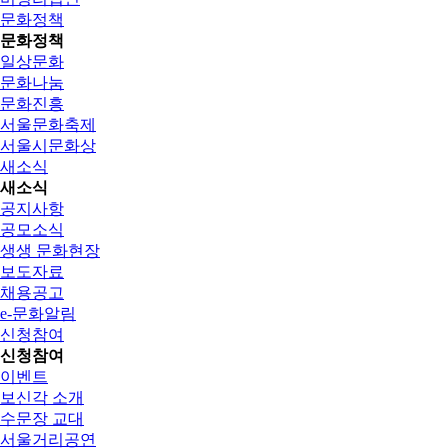
문화정책
문화정책
일상문화
문화나눔
문화진흥
서울문화축제
서울시문화상
새소식
새소식
공지사항
공모소식
생생 문화현장
보도자료
채용공고
e-문화알림
신청참여
신청참여
이벤트
보신각 소개
수문장 교대
서울거리공연