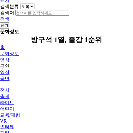
닫기
검색분류
검색어
검색
닫기
문화정보
방구석 1열, 즐감 1순위
홈
문화정보
영상
공연
영상
공연
전시
축제
라이브
어린이
교육/체험
VR
인터뷰
기타