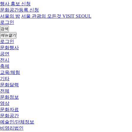
행사 홍보 신청
문화공간등록 신청
서울의 밤
서울 관광의 모든것 VISIT SEOUL
로그인
검색
메뉴열기
로그인
문화행사
공연
전시
축제
교육/체험
기타
문화달력
전체
문화정보
영상
문화자료
문화공간
예술인/단체정보
비영리법인