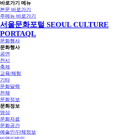
바로가기 메뉴
본문 바로가기
주메뉴 바로가기
서울문화포털 SEOUL CULTURE
PORTAQL
문화행사
문화행사
공연
전시
축제
교육/체험
기타
문화달력
전체
문화정보
문화정보
영상
문화자료
문화공간
예술인/단체정보
비영리법인