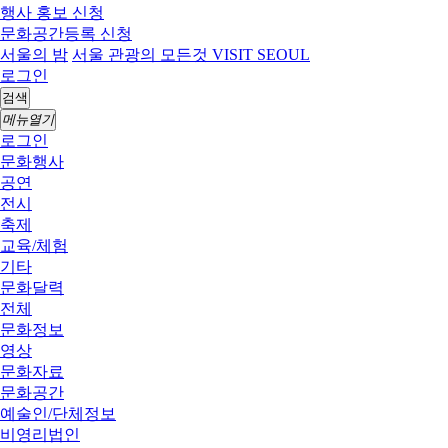
행사 홍보 신청
문화공간등록 신청
서울의 밤
서울 관광의 모든것 VISIT SEOUL
로그인
검색
메뉴열기
로그인
문화행사
공연
전시
축제
교육/체험
기타
문화달력
전체
문화정보
영상
문화자료
문화공간
예술인/단체정보
비영리법인