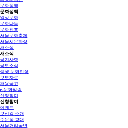
문화정책
문화정책
일상문화
문화나눔
문화진흥
서울문화축제
서울시문화상
새소식
새소식
공지사항
공모소식
생생 문화현장
보도자료
채용공고
e-문화알림
신청참여
신청참여
이벤트
보신각 소개
수문장 교대
서울거리공연