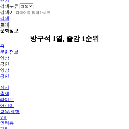
닫기
검색분류
검색어
검색
닫기
문화정보
방구석 1열, 즐감 1순위
홈
문화정보
영상
공연
영상
공연
전시
축제
라이브
어린이
교육/체험
VR
인터뷰
기타