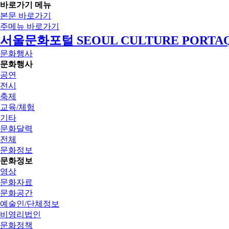
바로가기 메뉴
본문 바로가기
주메뉴 바로가기
서울문화포털 SEOUL CULTURE PORTA
문화행사
문화행사
공연
전시
축제
교육/체험
기타
문화달력
전체
문화정보
문화정보
영상
문화자료
문화공간
예술인/단체정보
비영리법인
문화정책