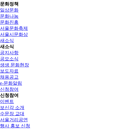
문화정책
일상문화
문화나눔
문화진흥
서울문화축제
서울시문화상
새소식
새소식
공지사항
공모소식
생생 문화현장
보도자료
채용공고
e-문화알림
신청참여
신청참여
이벤트
보신각 소개
수문장 교대
서울거리공연
행사 홍보 신청