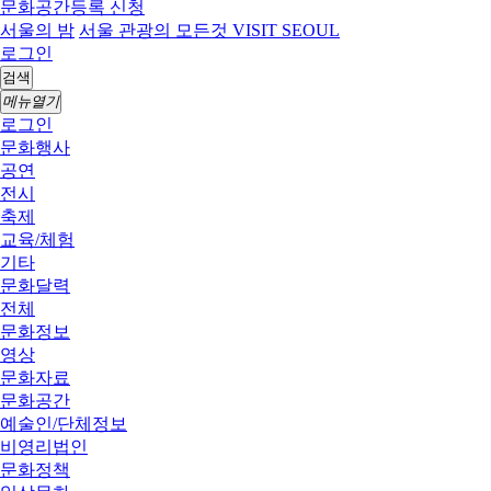
문화공간등록 신청
서울의 밤
서울 관광의 모든것 VISIT SEOUL
로그인
검색
메뉴열기
로그인
문화행사
공연
전시
축제
교육/체험
기타
문화달력
전체
문화정보
영상
문화자료
문화공간
예술인/단체정보
비영리법인
문화정책