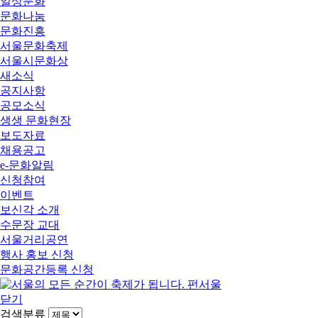
일상문화
문화나눔
문화진흥
서울문화축제
서울시문화상
새소식
공지사항
공모소식
생생 문화현장
보도자료
채용공고
e-문화알림
신청참여
이벤트
보신각 소개
수문장 교대
서울거리공연
행사 홍보 신청
문화공간등록 신청
닫기
검색분류