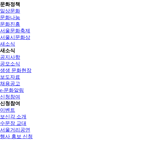
문화정책
일상문화
문화나눔
문화진흥
서울문화축제
서울시문화상
새소식
새소식
공지사항
공모소식
생생 문화현장
보도자료
채용공고
e-문화알림
신청참여
신청참여
이벤트
보신각 소개
수문장 교대
서울거리공연
행사 홍보 신청