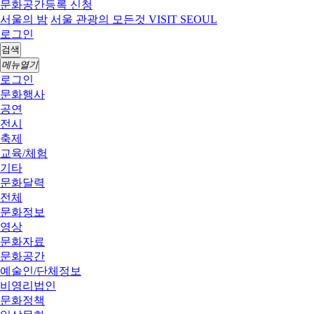
문화공간등록 신청
서울의 밤
서울 관광의 모든것 VISIT SEOUL
로그인
검색
메뉴열기
로그인
문화행사
공연
전시
축제
교육/체험
기타
문화달력
전체
문화정보
영상
문화자료
문화공간
예술인/단체정보
비영리법인
문화정책