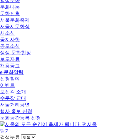
일상문화
문화나눔
문화진흥
서울문화축제
서울시문화상
새소식
공지사항
공모소식
생생 문화현장
보도자료
채용공고
e-문화알림
신청참여
이벤트
보신각 소개
수문장 교대
서울거리공연
행사 홍보 신청
문화공간등록 신청
닫기
검색분류