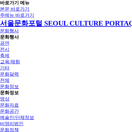
바로가기 메뉴
본문 바로가기
주메뉴 바로가기
서울문화포털 SEOUL CULTURE PORTA
문화행사
문화행사
공연
전시
축제
교육/체험
기타
문화달력
전체
문화정보
문화정보
영상
문화자료
문화공간
예술인/단체정보
비영리법인
문화정책