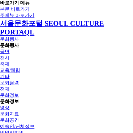
바로가기 메뉴
본문 바로가기
주메뉴 바로가기
서울문화포털 SEOUL CULTURE
PORTAQL
문화행사
문화행사
공연
전시
축제
교육/체험
기타
문화달력
전체
문화정보
문화정보
영상
문화자료
문화공간
예술인/단체정보
비영리법인