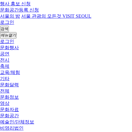
행사 홍보 신청
문화공간등록 신청
서울의 밤
서울 관광의 모든것 VISIT SEOUL
로그인
검색
메뉴열기
로그인
문화행사
공연
전시
축제
교육/체험
기타
문화달력
전체
문화정보
영상
문화자료
문화공간
예술인/단체정보
비영리법인