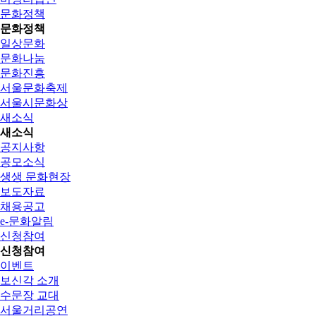
문화정책
문화정책
일상문화
문화나눔
문화진흥
서울문화축제
서울시문화상
새소식
새소식
공지사항
공모소식
생생 문화현장
보도자료
채용공고
e-문화알림
신청참여
신청참여
이벤트
보신각 소개
수문장 교대
서울거리공연