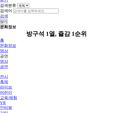
닫기
검색분류
검색어
검색
닫기
문화정보
방구석 1열, 즐감 1순위
홈
문화정보
영상
공연
영상
공연
전시
축제
라이브
어린이
교육/체험
VR
인터뷰
기타