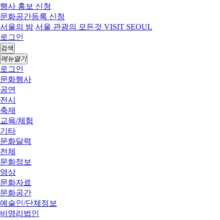
행사 홍보 신청
문화공간등록 신청
서울의 밤
서울 관광의 모든것 VISIT SEOUL
로그인
검색
메뉴열기
로그인
문화행사
공연
전시
축제
교육/체험
기타
문화달력
전체
문화정보
영상
문화자료
문화공간
예술인/단체정보
비영리법인