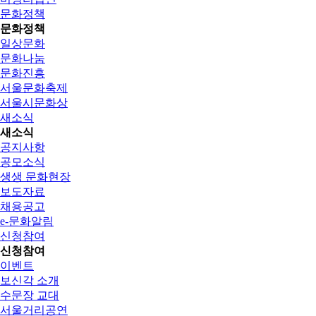
문화정책
문화정책
일상문화
문화나눔
문화진흥
서울문화축제
서울시문화상
새소식
새소식
공지사항
공모소식
생생 문화현장
보도자료
채용공고
e-문화알림
신청참여
신청참여
이벤트
보신각 소개
수문장 교대
서울거리공연