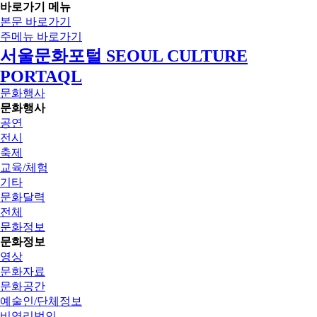
바로가기 메뉴
본문 바로가기
주메뉴 바로가기
서울문화포털 SEOUL CULTURE
PORTAQL
문화행사
문화행사
공연
전시
축제
교육/체험
기타
문화달력
전체
문화정보
문화정보
영상
문화자료
문화공간
예술인/단체정보
비영리법인