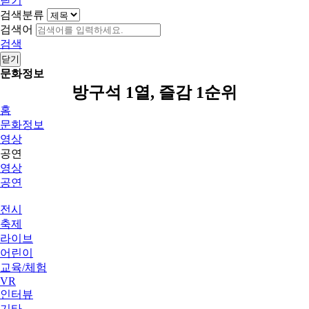
닫기
검색분류
검색어
검색
닫기
문화정보
방구석 1열, 즐감 1순위
홈
문화정보
영상
공연
영상
공연
전시
축제
라이브
어린이
교육/체험
VR
인터뷰
기타