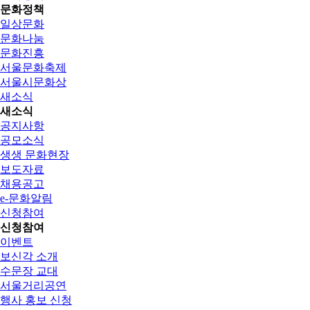
문화정책
일상문화
문화나눔
문화진흥
서울문화축제
서울시문화상
새소식
새소식
공지사항
공모소식
생생 문화현장
보도자료
채용공고
e-문화알림
신청참여
신청참여
이벤트
보신각 소개
수문장 교대
서울거리공연
행사 홍보 신청