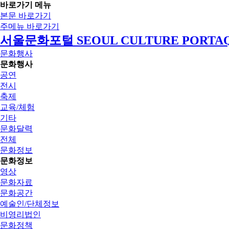
바로가기 메뉴
본문 바로가기
주메뉴 바로가기
서울문화포털 SEOUL CULTURE PORTA
문화행사
문화행사
공연
전시
축제
교육/체험
기타
문화달력
전체
문화정보
문화정보
영상
문화자료
문화공간
예술인/단체정보
비영리법인
문화정책