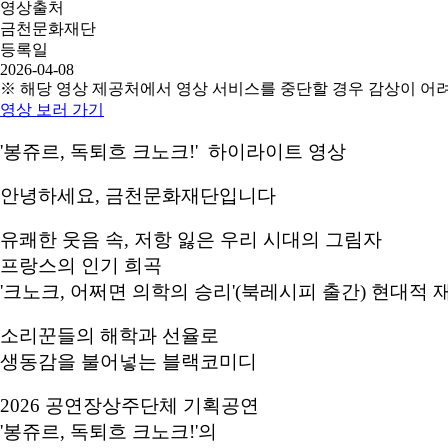
영상출처
금천문화재단
등록일
2026-04-08
※ 해당 영상 제공처에서 영상 서비스를 중단할 경우 감상이 어
영상 보러 가기
'봉쥬르, 독퇴흐 크노크!' 하이라이트 영상
안녕하세요, 금천문화재단입니다
유쾌한 웃음 속, 저항 잃은 우리 시대의 그림자
프랑스의 인기 희곡
'크노크, 어쩌면 의학의 승리'(북레시피 출간) 현대적 
소리꾼들의 해학과 선율로
생동감을 불어넣는 블랙코미디
2026 공연장상주단체 기획공연
'봉쥬르, 독퇴흐 크노크!'의