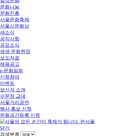
일상문화
문화나눔
문화진흥
서울문화축제
서울시문화상
새소식
공지사항
공모소식
생생 문화현장
보도자료
채용공고
e-문화알림
신청참여
이벤트
보신각 소개
수문장 교대
서울거리공연
행사 홍보 신청
문화공간등록 신청
닫기
검색분류