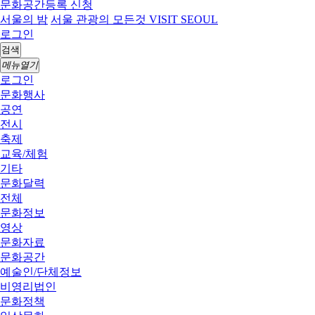
문화공간등록 신청
서울의 밤
서울 관광의 모든것 VISIT SEOUL
로그인
검색
메뉴열기
로그인
문화행사
공연
전시
축제
교육/체험
기타
문화달력
전체
문화정보
영상
문화자료
문화공간
예술인/단체정보
비영리법인
문화정책