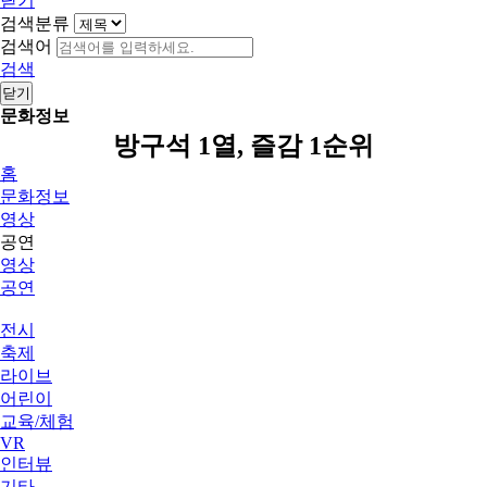
닫기
검색분류
검색어
검색
닫기
문화정보
방구석 1열, 즐감 1순위
홈
문화정보
영상
공연
영상
공연
전시
축제
라이브
어린이
교육/체험
VR
인터뷰
기타