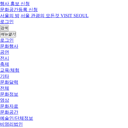
행사 홍보 신청
문화공간등록 신청
서울의 밤
서울 관광의 모든것 VISIT SEOUL
로그인
검색
메뉴열기
로그인
문화행사
공연
전시
축제
교육/체험
기타
문화달력
전체
문화정보
영상
문화자료
문화공간
예술인/단체정보
비영리법인