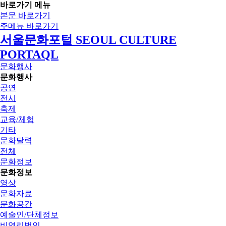
바로가기 메뉴
본문 바로가기
주메뉴 바로가기
서울문화포털 SEOUL CULTURE
PORTAQL
문화행사
문화행사
공연
전시
축제
교육/체험
기타
문화달력
전체
문화정보
문화정보
영상
문화자료
문화공간
예술인/단체정보
비영리법인