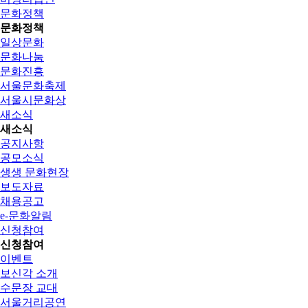
문화정책
문화정책
일상문화
문화나눔
문화진흥
서울문화축제
서울시문화상
새소식
새소식
공지사항
공모소식
생생 문화현장
보도자료
채용공고
e-문화알림
신청참여
신청참여
이벤트
보신각 소개
수문장 교대
서울거리공연