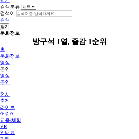
닫기
검색분류
검색어
검색
닫기
문화정보
방구석 1열, 즐감 1순위
홈
문화정보
영상
공연
영상
공연
전시
축제
라이브
어린이
교육/체험
VR
인터뷰
기타