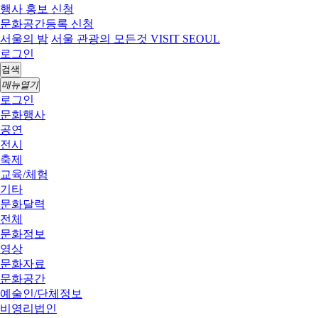
행사 홍보 신청
문화공간등록 신청
서울의 밤
서울 관광의 모든것 VISIT SEOUL
로그인
검색
메뉴열기
로그인
문화행사
공연
전시
축제
교육/체험
기타
문화달력
전체
문화정보
영상
문화자료
문화공간
예술인/단체정보
비영리법인