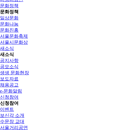
문화정책
문화정책
일상문화
문화나눔
문화진흥
서울문화축제
서울시문화상
새소식
새소식
공지사항
공모소식
생생 문화현장
보도자료
채용공고
e-문화알림
신청참여
신청참여
이벤트
보신각 소개
수문장 교대
서울거리공연