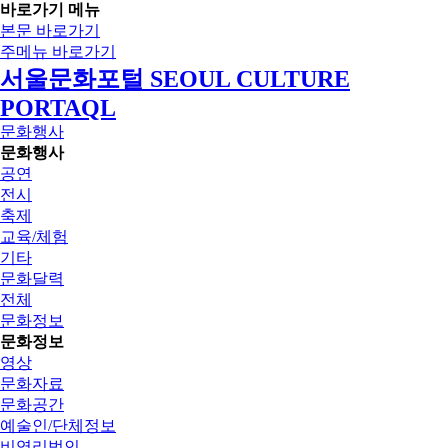
바로가기 메뉴
본문 바로가기
주메뉴 바로가기
서울문화포털 SEOUL CULTURE
PORTAQL
문화행사
문화행사
공연
전시
축제
교육/체험
기타
문화달력
전체
문화정보
문화정보
영상
문화자료
문화공간
예술인/단체정보
비영리법인