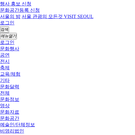
행사 홍보 신청
문화공간등록 신청
서울의 밤
서울 관광의 모든것 VISIT SEOUL
로그인
검색
메뉴열기
로그인
문화행사
공연
전시
축제
교육/체험
기타
문화달력
전체
문화정보
영상
문화자료
문화공간
예술인/단체정보
비영리법인