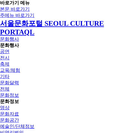
바로가기 메뉴
본문 바로가기
주메뉴 바로가기
서울문화포털 SEOUL CULTURE
PORTAQL
문화행사
문화행사
공연
전시
축제
교육/체험
기타
문화달력
전체
문화정보
문화정보
영상
문화자료
문화공간
예술인/단체정보
비영리법인