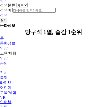
닫기
검색분류
검색어
검색
닫기
문화정보
방구석 1열, 즐감 1순위
홈
문화정보
영상
교육/체험
영상
공연
전시
축제
라이브
어린이
교육/체험
VR
인터뷰
기타