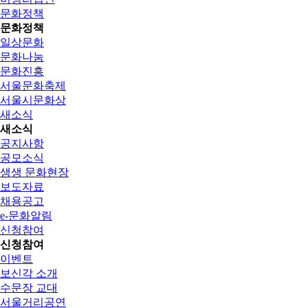
문화정책
문화정책
일상문화
문화나눔
문화진흥
서울문화축제
서울시문화상
새소식
새소식
공지사항
공모소식
생생 문화현장
보도자료
채용공고
e-문화알림
신청참여
신청참여
이벤트
보신각 소개
수문장 교대
서울거리공연