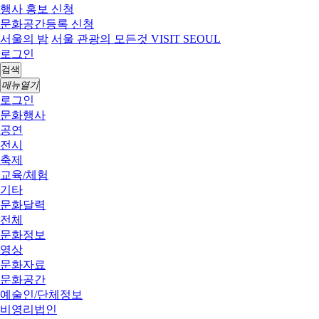
행사 홍보 신청
문화공간등록 신청
서울의 밤
서울 관광의 모든것 VISIT SEOUL
로그인
검색
메뉴열기
로그인
문화행사
공연
전시
축제
교육/체험
기타
문화달력
전체
문화정보
영상
문화자료
문화공간
예술인/단체정보
비영리법인