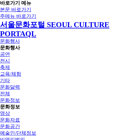
바로가기 메뉴
본문 바로가기
주메뉴 바로가기
서울문화포털 SEOUL CULTURE
PORTAQL
문화행사
문화행사
공연
전시
축제
교육/체험
기타
문화달력
전체
문화정보
문화정보
영상
문화자료
문화공간
예술인/단체정보
비영리법인