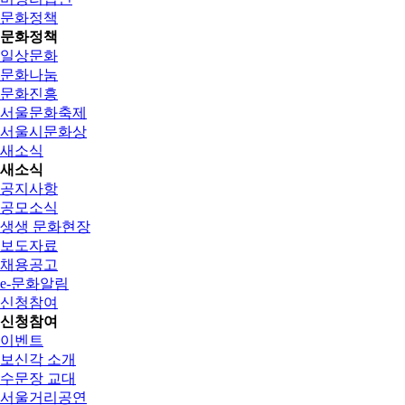
문화정책
문화정책
일상문화
문화나눔
문화진흥
서울문화축제
서울시문화상
새소식
새소식
공지사항
공모소식
생생 문화현장
보도자료
채용공고
e-문화알림
신청참여
신청참여
이벤트
보신각 소개
수문장 교대
서울거리공연