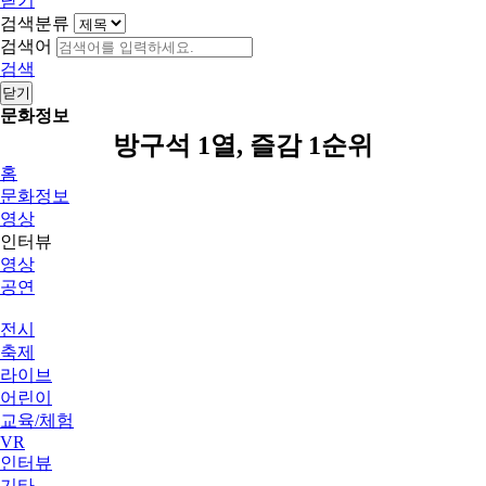
닫기
검색분류
검색어
검색
닫기
문화정보
방구석 1열, 즐감 1순위
홈
문화정보
영상
인터뷰
영상
공연
전시
축제
라이브
어린이
교육/체험
VR
인터뷰
기타