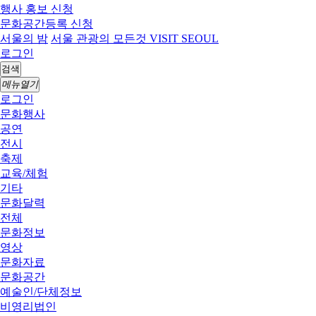
행사 홍보 신청
문화공간등록 신청
서울의 밤
서울 관광의 모든것 VISIT SEOUL
로그인
검색
메뉴열기
로그인
문화행사
공연
전시
축제
교육/체험
기타
문화달력
전체
문화정보
영상
문화자료
문화공간
예술인/단체정보
비영리법인