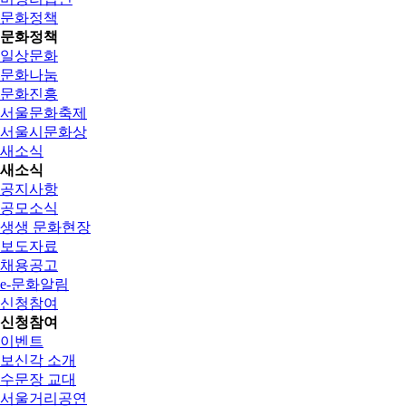
문화정책
문화정책
일상문화
문화나눔
문화진흥
서울문화축제
서울시문화상
새소식
새소식
공지사항
공모소식
생생 문화현장
보도자료
채용공고
e-문화알림
신청참여
신청참여
이벤트
보신각 소개
수문장 교대
서울거리공연