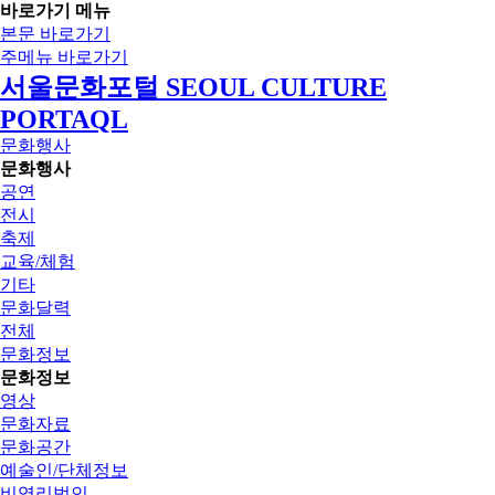
바로가기 메뉴
본문 바로가기
주메뉴 바로가기
서울문화포털 SEOUL CULTURE
PORTAQL
문화행사
문화행사
공연
전시
축제
교육/체험
기타
문화달력
전체
문화정보
문화정보
영상
문화자료
문화공간
예술인/단체정보
비영리법인