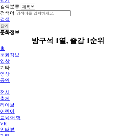
닫기
검색분류
검색어
검색
닫기
문화정보
방구석 1열, 즐감 1순위
홈
문화정보
영상
기타
영상
공연
전시
축제
라이브
어린이
교육/체험
VR
인터뷰
기타