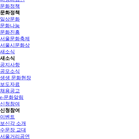
문화정책
문화정책
일상문화
문화나눔
문화진흥
서울문화축제
서울시문화상
새소식
새소식
공지사항
공모소식
생생 문화현장
보도자료
채용공고
e-문화알림
신청참여
신청참여
이벤트
보신각 소개
수문장 교대
서울거리공연