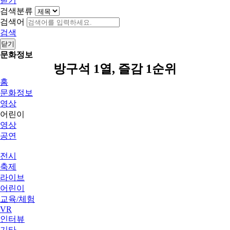
닫기
검색분류
검색어
검색
닫기
문화정보
방구석 1열, 즐감 1순위
홈
문화정보
영상
어린이
영상
공연
전시
축제
라이브
어린이
교육/체험
VR
인터뷰
기타