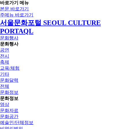
바로가기 메뉴
본문 바로가기
주메뉴 바로가기
서울문화포털 SEOUL CULTURE
PORTAQL
문화행사
문화행사
공연
전시
축제
교육/체험
기타
문화달력
전체
문화정보
문화정보
영상
문화자료
문화공간
예술인/단체정보
비영리법인