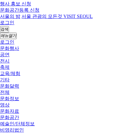
행사 홍보 신청
문화공간등록 신청
서울의 밤
서울 관광의 모든것 VISIT SEOUL
로그인
검색
메뉴열기
로그인
문화행사
공연
전시
축제
교육/체험
기타
문화달력
전체
문화정보
영상
문화자료
문화공간
예술인/단체정보
비영리법인