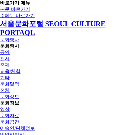
바로가기 메뉴
본문 바로가기
주메뉴 바로가기
서울문화포털 SEOUL CULTURE
PORTAQL
문화행사
문화행사
공연
전시
축제
교육/체험
기타
문화달력
전체
문화정보
문화정보
영상
문화자료
문화공간
예술인/단체정보
비영리법인