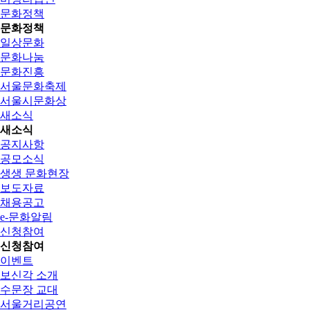
문화정책
문화정책
일상문화
문화나눔
문화진흥
서울문화축제
서울시문화상
새소식
새소식
공지사항
공모소식
생생 문화현장
보도자료
채용공고
e-문화알림
신청참여
신청참여
이벤트
보신각 소개
수문장 교대
서울거리공연