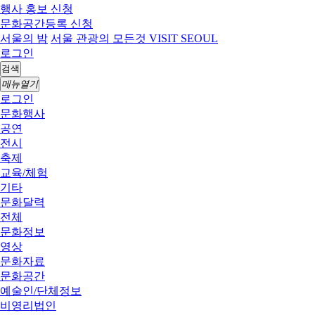
행사 홍보 신청
문화공간등록 신청
서울의 밤
서울 관광의 모든것 VISIT SEOUL
로그인
검색
메뉴열기
로그인
문화행사
공연
전시
축제
교육/체험
기타
문화달력
전체
문화정보
영상
문화자료
문화공간
예술인/단체정보
비영리법인