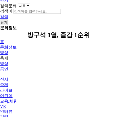
닫기
검색분류
검색어
검색
닫기
문화정보
방구석 1열, 즐감 1순위
홈
문화정보
영상
축제
영상
공연
전시
축제
라이브
어린이
교육/체험
VR
인터뷰
기타