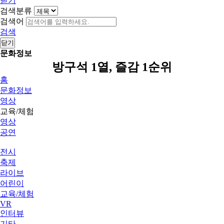
닫기
검색분류
검색어
검색
닫기
문화정보
방구석 1열, 즐감 1순위
홈
문화정보
영상
교육/체험
영상
공연
전시
축제
라이브
어린이
교육/체험
VR
인터뷰
기타