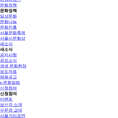
문화정책
문화정책
일상문화
문화나눔
문화진흥
서울문화축제
서울시문화상
새소식
새소식
공지사항
공모소식
생생 문화현장
보도자료
채용공고
e-문화알림
신청참여
신청참여
이벤트
보신각 소개
수문장 교대
서울거리공연