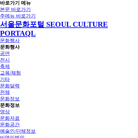
바로가기 메뉴
본문 바로가기
주메뉴 바로가기
서울문화포털 SEOUL CULTURE
PORTAQL
문화행사
문화행사
공연
전시
축제
교육/체험
기타
문화달력
전체
문화정보
문화정보
영상
문화자료
문화공간
예술인/단체정보
비영리법인