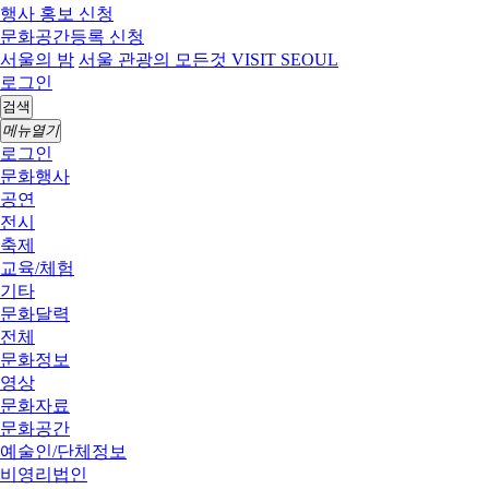
행사 홍보 신청
문화공간등록 신청
서울의 밤
서울 관광의 모든것 VISIT SEOUL
로그인
검색
메뉴열기
로그인
문화행사
공연
전시
축제
교육/체험
기타
문화달력
전체
문화정보
영상
문화자료
문화공간
예술인/단체정보
비영리법인