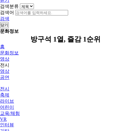
닫기
검색분류
검색어
검색
닫기
문화정보
방구석 1열, 즐감 1순위
홈
문화정보
영상
전시
영상
공연
전시
축제
라이브
어린이
교육/체험
VR
인터뷰
기타