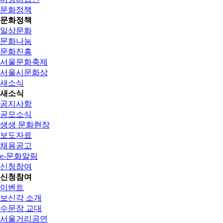
문화정책
문화정책
일상문화
문화나눔
문화진흥
서울문화축제
서울시문화상
새소식
새소식
공지사항
공모소식
생생 문화현장
보도자료
채용공고
e-문화알림
신청참여
신청참여
이벤트
보신각 소개
수문장 교대
서울거리공연