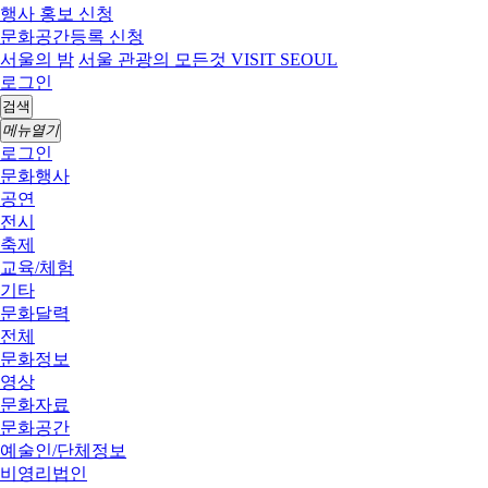
행사 홍보 신청
문화공간등록 신청
서울의 밤
서울 관광의 모든것 VISIT SEOUL
로그인
검색
메뉴열기
로그인
문화행사
공연
전시
축제
교육/체험
기타
문화달력
전체
문화정보
영상
문화자료
문화공간
예술인/단체정보
비영리법인