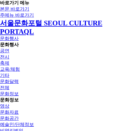
바로가기 메뉴
본문 바로가기
주메뉴 바로가기
서울문화포털 SEOUL CULTURE
PORTAQL
문화행사
문화행사
공연
전시
축제
교육/체험
기타
문화달력
전체
문화정보
문화정보
영상
문화자료
문화공간
예술인/단체정보
비영리법인