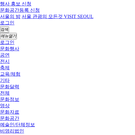
행사 홍보 신청
문화공간등록 신청
서울의 밤
서울 관광의 모든것 VISIT SEOUL
로그인
검색
메뉴열기
로그인
문화행사
공연
전시
축제
교육/체험
기타
문화달력
전체
문화정보
영상
문화자료
문화공간
예술인/단체정보
비영리법인