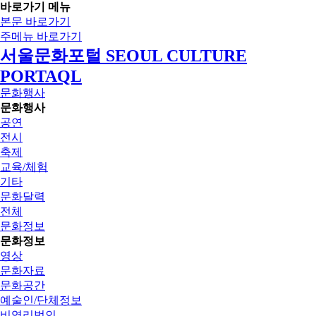
바로가기 메뉴
본문 바로가기
주메뉴 바로가기
서울문화포털 SEOUL CULTURE
PORTAQL
문화행사
문화행사
공연
전시
축제
교육/체험
기타
문화달력
전체
문화정보
문화정보
영상
문화자료
문화공간
예술인/단체정보
비영리법인