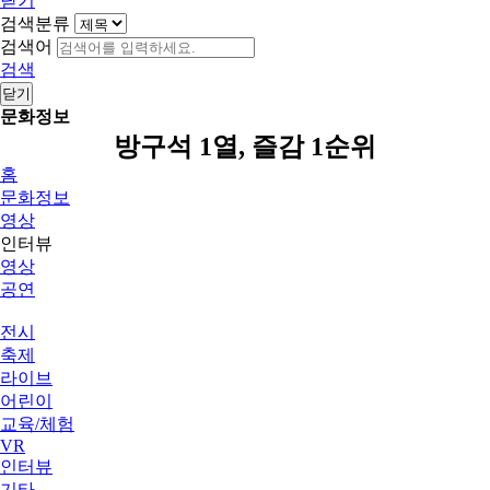
닫기
검색분류
검색어
검색
닫기
문화정보
방구석 1열, 즐감 1순위
홈
문화정보
영상
인터뷰
영상
공연
전시
축제
라이브
어린이
교육/체험
VR
인터뷰
기타