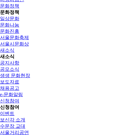
문화정책
문화정책
일상문화
문화나눔
문화진흥
서울문화축제
서울시문화상
새소식
새소식
공지사항
공모소식
생생 문화현장
보도자료
채용공고
e-문화알림
신청참여
신청참여
이벤트
보신각 소개
수문장 교대
서울거리공연