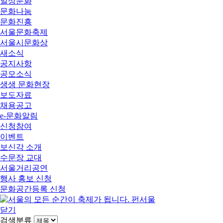
일상문화
문화나눔
문화진흥
서울문화축제
서울시문화상
새소식
공지사항
공모소식
생생 문화현장
보도자료
채용공고
e-문화알림
신청참여
이벤트
보신각 소개
수문장 교대
서울거리공연
행사 홍보 신청
문화공간등록 신청
닫기
검색분류