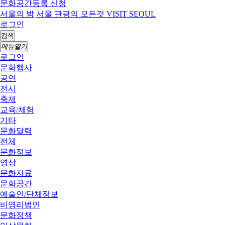
문화공간등록 신청
서울의 밤
서울 관광의 모든것 VISIT SEOUL
로그인
검색
메뉴열기
로그인
문화행사
공연
전시
축제
교육/체험
기타
문화달력
전체
문화정보
영상
문화자료
문화공간
예술인/단체정보
비영리법인
문화정책