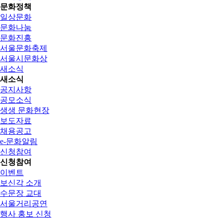
문화정책
일상문화
문화나눔
문화진흥
서울문화축제
서울시문화상
새소식
새소식
공지사항
공모소식
생생 문화현장
보도자료
채용공고
e-문화알림
신청참여
신청참여
이벤트
보신각 소개
수문장 교대
서울거리공연
행사 홍보 신청