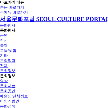
바로가기 메뉴
본문 바로가기
주메뉴 바로가기
서울문화포털 SEOUL CULTURE PORTA
문화행사
문화행사
공연
전시
축제
교육/체험
기타
문화달력
전체
문화정보
문화정보
영상
문화자료
문화공간
예술인/단체정보
비영리법인
문화정책