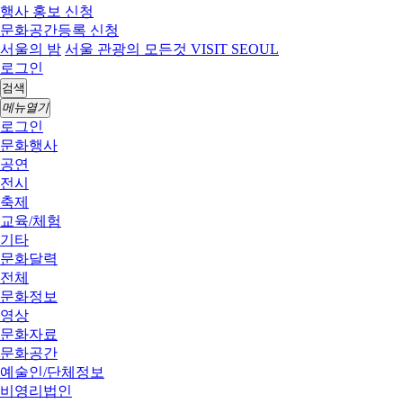
행사 홍보 신청
문화공간등록 신청
서울의 밤
서울 관광의 모든것 VISIT SEOUL
로그인
검색
메뉴열기
로그인
문화행사
공연
전시
축제
교육/체험
기타
문화달력
전체
문화정보
영상
문화자료
문화공간
예술인/단체정보
비영리법인