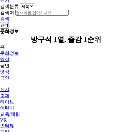
닫기
검색분류
검색어
검색
닫기
문화정보
방구석 1열, 즐감 1순위
홈
문화정보
영상
공연
영상
공연
전시
축제
라이브
어린이
교육/체험
VR
인터뷰
기타