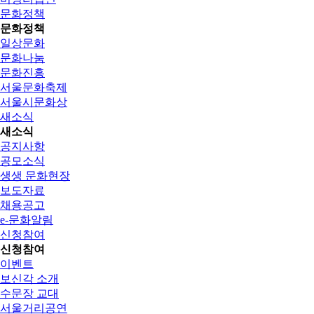
문화정책
문화정책
일상문화
문화나눔
문화진흥
서울문화축제
서울시문화상
새소식
새소식
공지사항
공모소식
생생 문화현장
보도자료
채용공고
e-문화알림
신청참여
신청참여
이벤트
보신각 소개
수문장 교대
서울거리공연