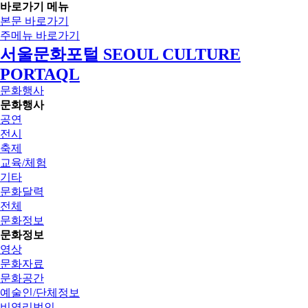
바로가기 메뉴
본문 바로가기
주메뉴 바로가기
서울문화포털 SEOUL CULTURE
PORTAQL
문화행사
문화행사
공연
전시
축제
교육/체험
기타
문화달력
전체
문화정보
문화정보
영상
문화자료
문화공간
예술인/단체정보
비영리법인