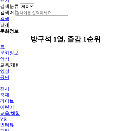
닫기
검색분류
검색어
검색
닫기
문화정보
방구석 1열, 즐감 1순위
홈
문화정보
영상
교육/체험
영상
공연
전시
축제
라이브
어린이
교육/체험
VR
인터뷰
기타