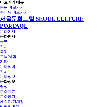
바로가기 메뉴
본문 바로가기
주메뉴 바로가기
서울문화포털 SEOUL CULTURE
PORTAQL
문화행사
문화행사
공연
전시
축제
교육/체험
기타
문화달력
전체
문화정보
문화정보
영상
문화자료
문화공간
예술인/단체정보
비영리법인