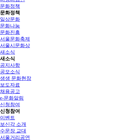
문화정책
문화정책
일상문화
문화나눔
문화진흥
서울문화축제
서울시문화상
새소식
새소식
공지사항
공모소식
생생 문화현장
보도자료
채용공고
e-문화알림
신청참여
신청참여
이벤트
보신각 소개
수문장 교대
서울거리공연