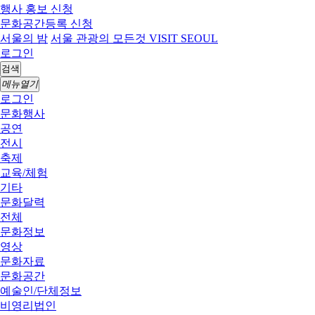
행사 홍보 신청
문화공간등록 신청
서울의 밤
서울 관광의 모든것 VISIT SEOUL
로그인
검색
메뉴열기
로그인
문화행사
공연
전시
축제
교육/체험
기타
문화달력
전체
문화정보
영상
문화자료
문화공간
예술인/단체정보
비영리법인