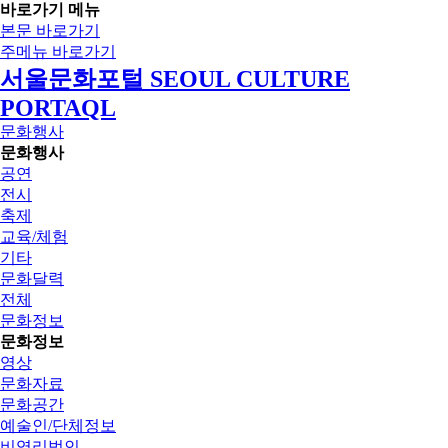
바로가기 메뉴
본문 바로가기
주메뉴 바로가기
서울문화포털 SEOUL CULTURE
PORTAQL
문화행사
문화행사
공연
전시
축제
교육/체험
기타
문화달력
전체
문화정보
문화정보
영상
문화자료
문화공간
예술인/단체정보
비영리법인