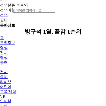
닫기
검색분류
검색어
검색
닫기
문화정보
방구석 1열, 즐감 1순위
홈
문화정보
영상
전시
영상
공연
전시
축제
라이브
어린이
교육/체험
VR
인터뷰
기타