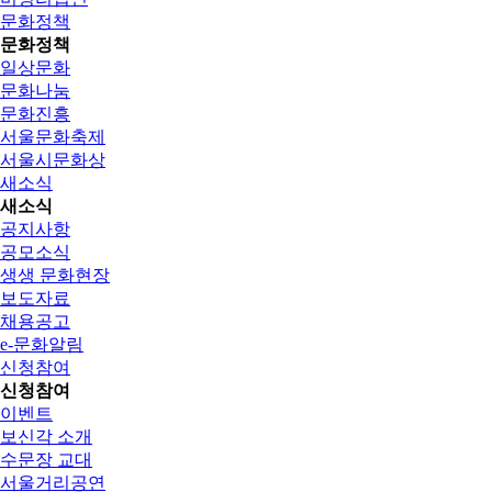
문화정책
문화정책
일상문화
문화나눔
문화진흥
서울문화축제
서울시문화상
새소식
새소식
공지사항
공모소식
생생 문화현장
보도자료
채용공고
e-문화알림
신청참여
신청참여
이벤트
보신각 소개
수문장 교대
서울거리공연