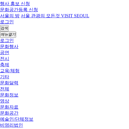
행사 홍보 신청
문화공간등록 신청
서울의 밤
서울 관광의 모든것 VISIT SEOUL
로그인
검색
메뉴열기
로그인
문화행사
공연
전시
축제
교육/체험
기타
문화달력
전체
문화정보
영상
문화자료
문화공간
예술인/단체정보
비영리법인