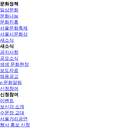
문화정책
일상문화
문화나눔
문화진흥
서울문화축제
서울시문화상
새소식
새소식
공지사항
공모소식
생생 문화현장
보도자료
채용공고
e-문화알림
신청참여
신청참여
이벤트
보신각 소개
수문장 교대
서울거리공연
행사 홍보 신청