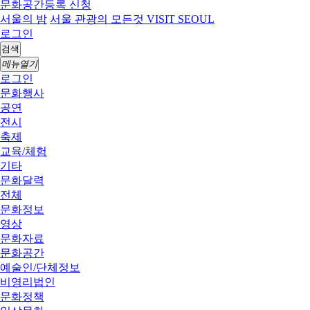
문화공간등록 신청
서울의 밤
서울 관광의 모든것 VISIT SEOUL
로그인
검색
메뉴열기
로그인
문화행사
공연
전시
축제
교육/체험
기타
문화달력
전체
문화정보
영상
문화자료
문화공간
예술인/단체정보
비영리법인
문화정책