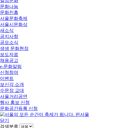
일상문화
문화나눔
문화진흥
서울문화축제
서울시문화상
새소식
공지사항
공모소식
생생 문화현장
보도자료
채용공고
e-문화알림
신청참여
이벤트
보신각 소개
수문장 교대
서울거리공연
행사 홍보 신청
문화공간등록 신청
닫기
검색분류