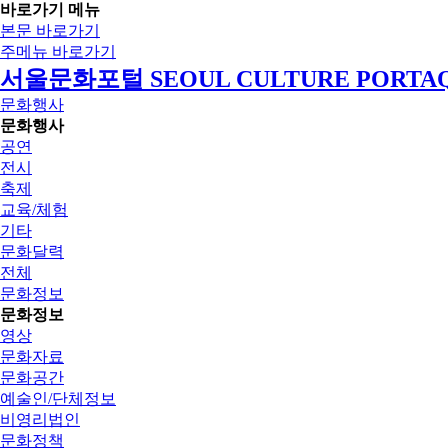
바로가기 메뉴
본문 바로가기
주메뉴 바로가기
서울문화포털 SEOUL CULTURE PORTA
문화행사
문화행사
공연
전시
축제
교육/체험
기타
문화달력
전체
문화정보
문화정보
영상
문화자료
문화공간
예술인/단체정보
비영리법인
문화정책