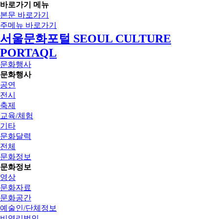
바로가기 메뉴
본문 바로가기
주메뉴 바로가기
서울문화포털 SEOUL CULTURE
PORTAQL
문화행사
문화행사
공연
전시
축제
교육/체험
기타
문화달력
전체
문화정보
문화정보
영상
문화자료
문화공간
예술인/단체정보
비영리법인