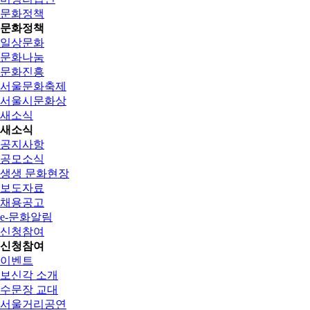
문화정책
문화정책
일상문화
문화나눔
문화진흥
서울문화축제
서울시문화상
새소식
새소식
공지사항
공모소식
생생 문화현장
보도자료
채용공고
e-문화알림
신청참여
신청참여
이벤트
보신각 소개
수문장 교대
서울거리공연