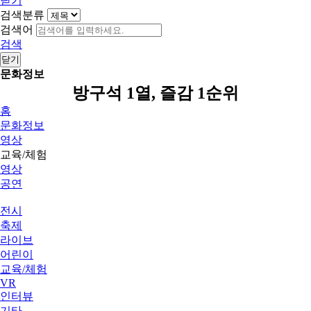
닫기
검색분류
검색어
검색
닫기
문화정보
방구석 1열, 즐감 1순위
홈
문화정보
영상
교육/체험
영상
공연
전시
축제
라이브
어린이
교육/체험
VR
인터뷰
기타