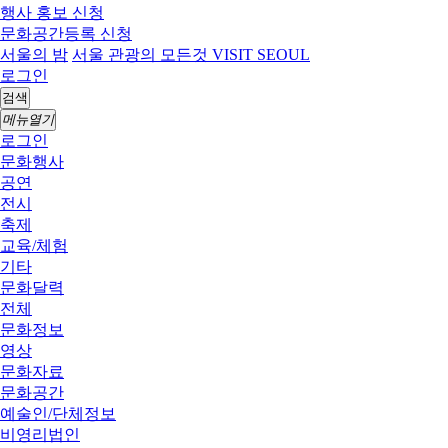
행사 홍보 신청
문화공간등록 신청
서울의 밤
서울 관광의 모든것 VISIT SEOUL
로그인
검색
메뉴열기
로그인
문화행사
공연
전시
축제
교육/체험
기타
문화달력
전체
문화정보
영상
문화자료
문화공간
예술인/단체정보
비영리법인