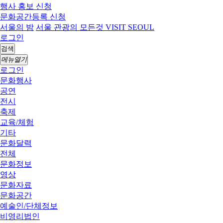
행사 홍보 신청
문화공간등록 신청
서울의 밤
서울 관광의 모든것 VISIT SEOUL
로그인
검색
메뉴열기
로그인
문화행사
공연
전시
축제
교육/체험
기타
문화달력
전체
문화정보
영상
문화자료
문화공간
예술인/단체정보
비영리법인