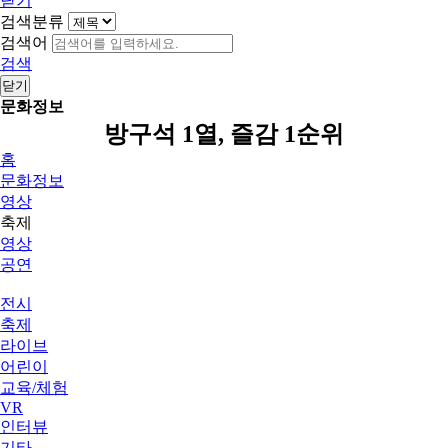
닫기
검색분류
검색어
검색
닫기
문화정보
방구석 1열, 즐감 1순위
홈
문화정보
영상
축제
영상
공연
전시
축제
라이브
어린이
교육/체험
VR
인터뷰
기타