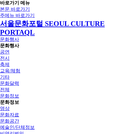
바로가기 메뉴
본문 바로가기
주메뉴 바로가기
서울문화포털 SEOUL CULTURE
PORTAQL
문화행사
문화행사
공연
전시
축제
교육/체험
기타
문화달력
전체
문화정보
문화정보
영상
문화자료
문화공간
예술인/단체정보
비영리법인