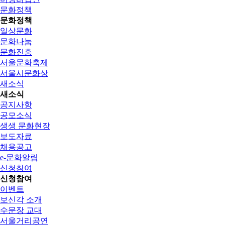
문화정책
문화정책
일상문화
문화나눔
문화진흥
서울문화축제
서울시문화상
새소식
새소식
공지사항
공모소식
생생 문화현장
보도자료
채용공고
e-문화알림
신청참여
신청참여
이벤트
보신각 소개
수문장 교대
서울거리공연