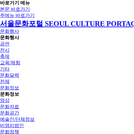
바로가기 메뉴
본문 바로가기
주메뉴 바로가기
서울문화포털 SEOUL CULTURE PORTA
문화행사
문화행사
공연
전시
축제
교육/체험
기타
문화달력
전체
문화정보
문화정보
영상
문화자료
문화공간
예술인/단체정보
비영리법인
문화정책