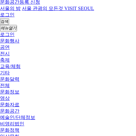
문화공간등록 신청
서울의 밤
서울 관광의 모든것 VISIT SEOUL
로그인
검색
메뉴열기
로그인
문화행사
공연
전시
축제
교육/체험
기타
문화달력
전체
문화정보
영상
문화자료
문화공간
예술인/단체정보
비영리법인
문화정책