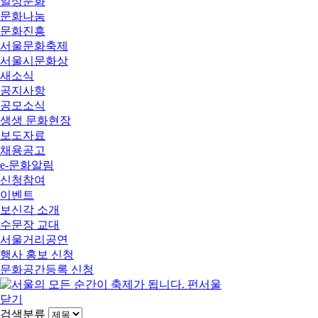
일상문화
문화나눔
문화진흥
서울문화축제
서울시문화상
새소식
공지사항
공모소식
생생 문화현장
보도자료
채용공고
e-문화알림
신청참여
이벤트
보신각 소개
수문장 교대
서울거리공연
행사 홍보 신청
문화공간등록 신청
닫기
검색분류