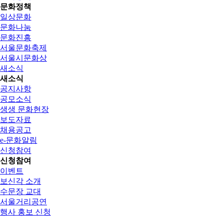
문화정책
일상문화
문화나눔
문화진흥
서울문화축제
서울시문화상
새소식
새소식
공지사항
공모소식
생생 문화현장
보도자료
채용공고
e-문화알림
신청참여
신청참여
이벤트
보신각 소개
수문장 교대
서울거리공연
행사 홍보 신청