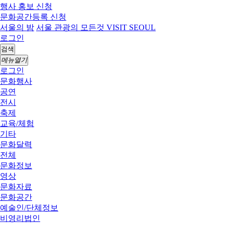
행사 홍보 신청
문화공간등록 신청
서울의 밤
서울 관광의 모든것 VISIT SEOUL
로그인
검색
메뉴열기
로그인
문화행사
공연
전시
축제
교육/체험
기타
문화달력
전체
문화정보
영상
문화자료
문화공간
예술인/단체정보
비영리법인