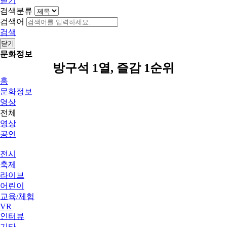
닫기
검색분류
검색어
검색
닫기
문화정보
방구석 1열, 즐감 1순위
홈
문화정보
영상
전체
영상
공연
전시
축제
라이브
어린이
교육/체험
VR
인터뷰
기타