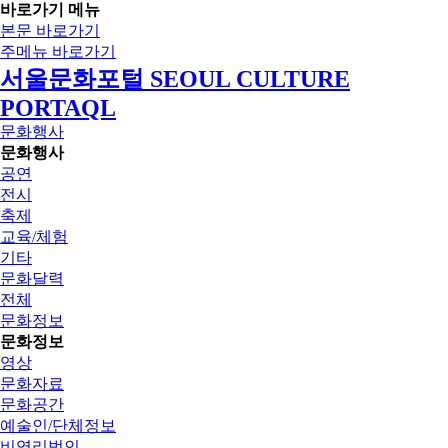
바로가기 메뉴
본문 바로가기
주메뉴 바로가기
서울문화포털 SEOUL CULTURE
PORTAQL
문화행사
문화행사
공연
전시
축제
교육/체험
기타
문화달력
전체
문화정보
문화정보
영상
문화자료
문화공간
예술인/단체정보
비영리법인