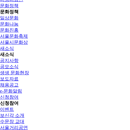
문화정책
문화정책
일상문화
문화나눔
문화진흥
서울문화축제
서울시문화상
새소식
새소식
공지사항
공모소식
생생 문화현장
보도자료
채용공고
e-문화알림
신청참여
신청참여
이벤트
보신각 소개
수문장 교대
서울거리공연