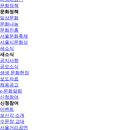
문화정책
문화정책
일상문화
문화나눔
문화진흥
서울문화축제
서울시문화상
새소식
새소식
공지사항
공모소식
생생 문화현장
보도자료
채용공고
e-문화알림
신청참여
신청참여
이벤트
보신각 소개
수문장 교대
서울거리공연