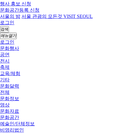
행사 홍보 신청
문화공간등록 신청
서울의 밤
서울 관광의 모든것 VISIT SEOUL
로그인
검색
메뉴열기
로그인
문화행사
공연
전시
축제
교육/체험
기타
문화달력
전체
문화정보
영상
문화자료
문화공간
예술인/단체정보
비영리법인