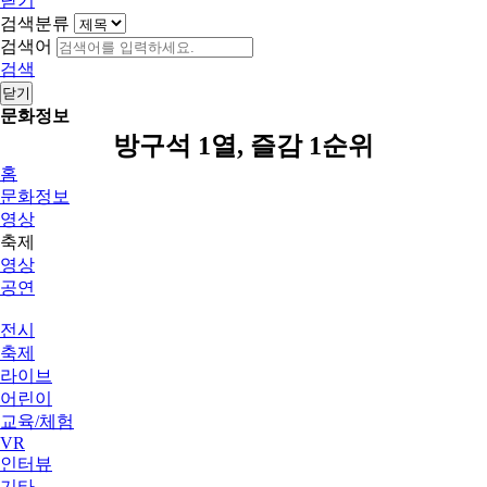
닫기
검색분류
검색어
검색
닫기
문화정보
방구석 1열, 즐감 1순위
홈
문화정보
영상
축제
영상
공연
전시
축제
라이브
어린이
교육/체험
VR
인터뷰
기타