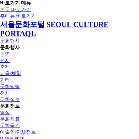
바로가기 메뉴
본문 바로가기
주메뉴 바로가기
서울문화포털 SEOUL CULTURE
PORTAQL
문화행사
문화행사
공연
전시
축제
교육/체험
기타
문화달력
전체
문화정보
문화정보
영상
문화자료
문화공간
예술인/단체정보
비영리법인