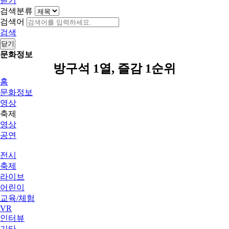
닫기
검색분류
검색어
검색
닫기
문화정보
방구석 1열, 즐감 1순위
홈
문화정보
영상
축제
영상
공연
전시
축제
라이브
어린이
교육/체험
VR
인터뷰
기타