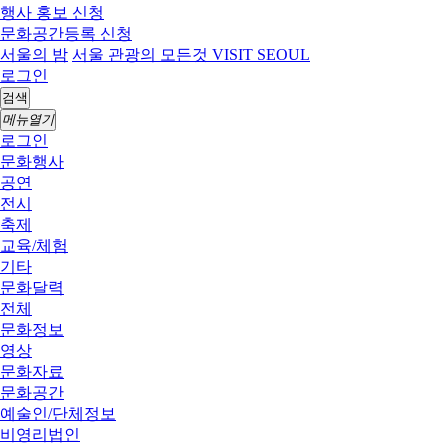
행사 홍보 신청
문화공간등록 신청
서울의 밤
서울 관광의 모든것 VISIT SEOUL
로그인
검색
메뉴열기
로그인
문화행사
공연
전시
축제
교육/체험
기타
문화달력
전체
문화정보
영상
문화자료
문화공간
예술인/단체정보
비영리법인