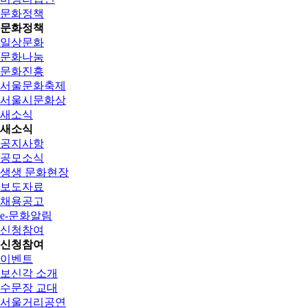
문화정책
문화정책
일상문화
문화나눔
문화진흥
서울문화축제
서울시문화상
새소식
새소식
공지사항
공모소식
생생 문화현장
보도자료
채용공고
e-문화알림
신청참여
신청참여
이벤트
보신각 소개
수문장 교대
서울거리공연