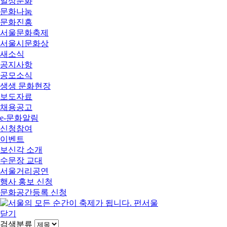
일상문화
문화나눔
문화진흥
서울문화축제
서울시문화상
새소식
공지사항
공모소식
생생 문화현장
보도자료
채용공고
e-문화알림
신청참여
이벤트
보신각 소개
수문장 교대
서울거리공연
행사 홍보 신청
문화공간등록 신청
닫기
검색분류