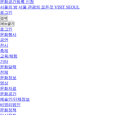
문화공간등록 신청
서울의 밤
서울 관광의 모든것 VISIT SEOUL
로그인
검색
메뉴열기
로그인
문화행사
공연
전시
축제
교육/체험
기타
문화달력
전체
문화정보
영상
문화자료
문화공간
예술인/단체정보
비영리법인
문화정책