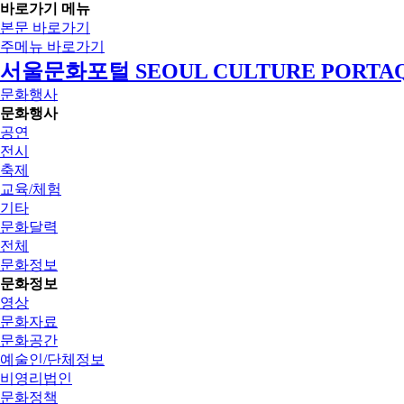
바로가기 메뉴
본문 바로가기
주메뉴 바로가기
서울문화포털 SEOUL CULTURE PORTA
문화행사
문화행사
공연
전시
축제
교육/체험
기타
문화달력
전체
문화정보
문화정보
영상
문화자료
문화공간
예술인/단체정보
비영리법인
문화정책