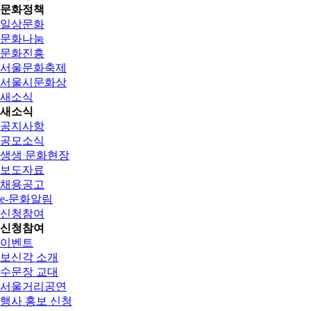
문화정책
일상문화
문화나눔
문화진흥
서울문화축제
서울시문화상
새소식
새소식
공지사항
공모소식
생생 문화현장
보도자료
채용공고
e-문화알림
신청참여
신청참여
이벤트
보신각 소개
수문장 교대
서울거리공연
행사 홍보 신청