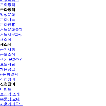
문화정책
문화정책
일상문화
문화나눔
문화진흥
서울문화축제
서울시문화상
새소식
새소식
공지사항
공모소식
생생 문화현장
보도자료
채용공고
e-문화알림
신청참여
신청참여
이벤트
보신각 소개
수문장 교대
서울거리공연