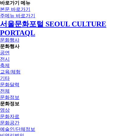
바로가기 메뉴
본문 바로가기
주메뉴 바로가기
서울문화포털 SEOUL CULTURE
PORTAQL
문화행사
문화행사
공연
전시
축제
교육/체험
기타
문화달력
전체
문화정보
문화정보
영상
문화자료
문화공간
예술인/단체정보
비영리법인