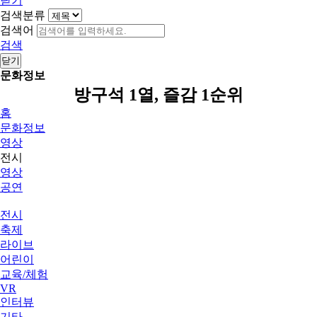
닫기
검색분류
검색어
검색
닫기
문화정보
방구석 1열, 즐감 1순위
홈
문화정보
영상
전시
영상
공연
전시
축제
라이브
어린이
교육/체험
VR
인터뷰
기타