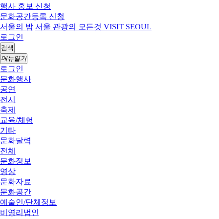
행사 홍보 신청
문화공간등록 신청
서울의 밤
서울 관광의 모든것 VISIT SEOUL
로그인
검색
메뉴열기
로그인
문화행사
공연
전시
축제
교육/체험
기타
문화달력
전체
문화정보
영상
문화자료
문화공간
예술인/단체정보
비영리법인