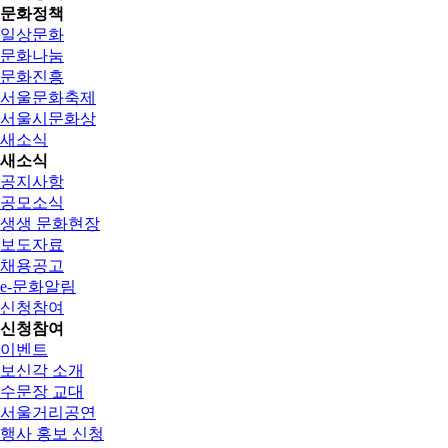
문화정책
일상문화
문화나눔
문화진흥
서울문화축제
서울시문화상
새소식
새소식
공지사항
공모소식
생생 문화현장
보도자료
채용공고
e-문화알림
신청참여
신청참여
이벤트
보신각 소개
수문장 교대
서울거리공연
행사 홍보 신청