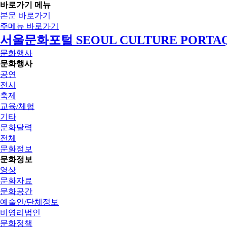
바로가기 메뉴
본문 바로가기
주메뉴 바로가기
서울문화포털 SEOUL CULTURE PORTA
문화행사
문화행사
공연
전시
축제
교육/체험
기타
문화달력
전체
문화정보
문화정보
영상
문화자료
문화공간
예술인/단체정보
비영리법인
문화정책