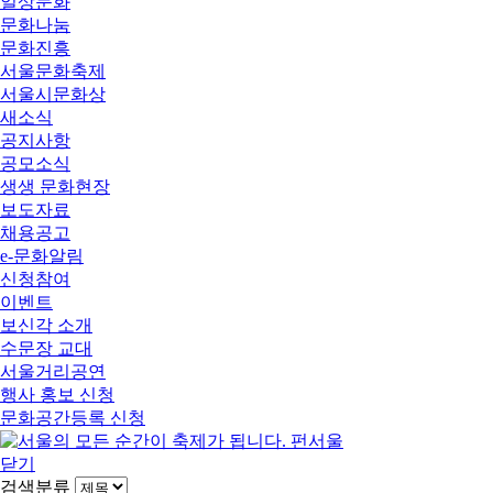
일상문화
문화나눔
문화진흥
서울문화축제
서울시문화상
새소식
공지사항
공모소식
생생 문화현장
보도자료
채용공고
e-문화알림
신청참여
이벤트
보신각 소개
수문장 교대
서울거리공연
행사 홍보 신청
문화공간등록 신청
닫기
검색분류