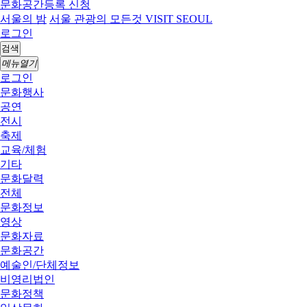
문화공간등록 신청
서울의 밤
서울 관광의 모든것 VISIT SEOUL
로그인
검색
메뉴열기
로그인
문화행사
공연
전시
축제
교육/체험
기타
문화달력
전체
문화정보
영상
문화자료
문화공간
예술인/단체정보
비영리법인
문화정책