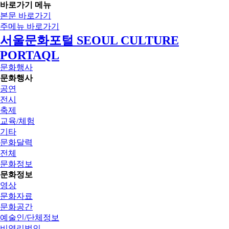
바로가기 메뉴
본문 바로가기
주메뉴 바로가기
서울문화포털 SEOUL CULTURE
PORTAQL
문화행사
문화행사
공연
전시
축제
교육/체험
기타
문화달력
전체
문화정보
문화정보
영상
문화자료
문화공간
예술인/단체정보
비영리법인