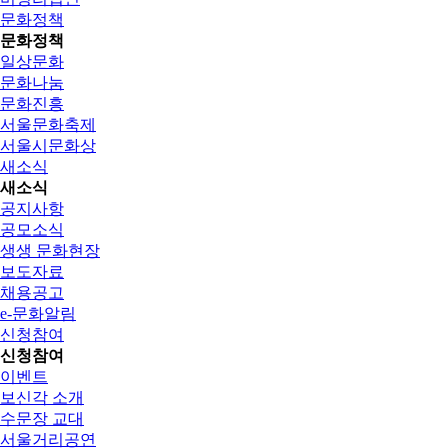
문화정책
문화정책
일상문화
문화나눔
문화진흥
서울문화축제
서울시문화상
새소식
새소식
공지사항
공모소식
생생 문화현장
보도자료
채용공고
e-문화알림
신청참여
신청참여
이벤트
보신각 소개
수문장 교대
서울거리공연