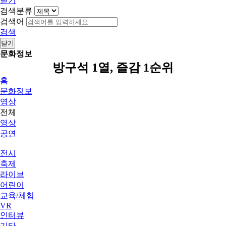
닫기
검색분류
검색어
검색
닫기
문화정보
방구석 1열, 즐감 1순위
홈
문화정보
영상
전체
영상
공연
전시
축제
라이브
어린이
교육/체험
VR
인터뷰
기타