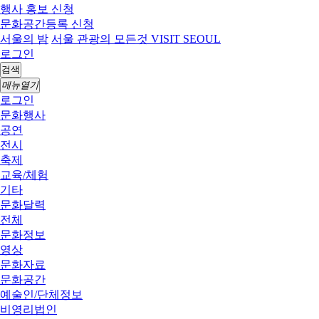
행사 홍보 신청
문화공간등록 신청
서울의 밤
서울 관광의 모든것 VISIT SEOUL
로그인
검색
메뉴열기
로그인
문화행사
공연
전시
축제
교육/체험
기타
문화달력
전체
문화정보
영상
문화자료
문화공간
예술인/단체정보
비영리법인