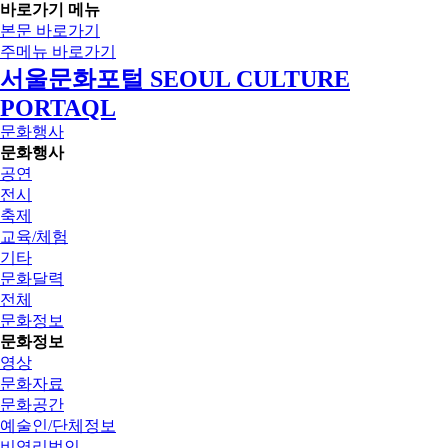
바로가기 메뉴
본문 바로가기
주메뉴 바로가기
서울문화포털 SEOUL CULTURE
PORTAQL
문화행사
문화행사
공연
전시
축제
교육/체험
기타
문화달력
전체
문화정보
문화정보
영상
문화자료
문화공간
예술인/단체정보
비영리법인