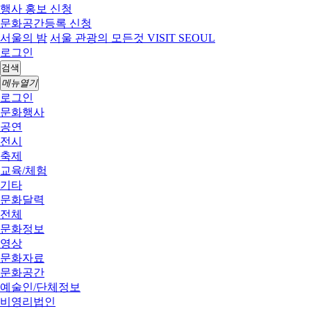
행사 홍보 신청
문화공간등록 신청
서울의 밤
서울 관광의 모든것 VISIT SEOUL
로그인
검색
메뉴열기
로그인
문화행사
공연
전시
축제
교육/체험
기타
문화달력
전체
문화정보
영상
문화자료
문화공간
예술인/단체정보
비영리법인