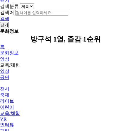
닫기
검색분류
검색어
검색
닫기
문화정보
방구석 1열, 즐감 1순위
홈
문화정보
영상
교육/체험
영상
공연
전시
축제
라이브
어린이
교육/체험
VR
인터뷰
기타