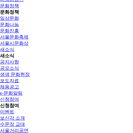
문화정책
문화정책
일상문화
문화나눔
문화진흥
서울문화축제
서울시문화상
새소식
새소식
공지사항
공모소식
생생 문화현장
보도자료
채용공고
e-문화알림
신청참여
신청참여
이벤트
보신각 소개
수문장 교대
서울거리공연